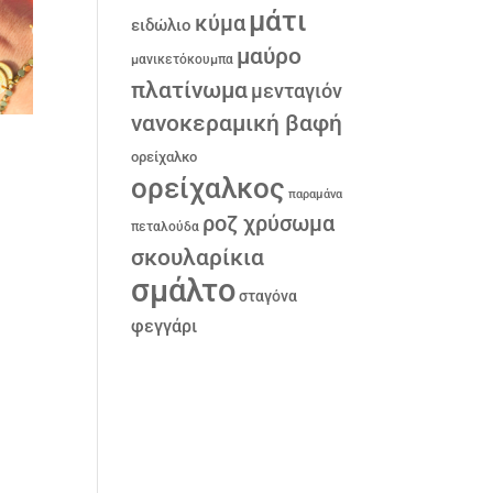
μάτι
κύμα
ειδώλιο
μαύρο
μανικετόκουμπα
πλατίνωμα
μενταγιόν
νανοκεραμική βαφή
ορείχαλκο
ορείχαλκος
παραμάνα
ροζ χρύσωμα
πεταλούδα
σκουλαρίκια
σμάλτο
σταγόνα
φεγγάρι