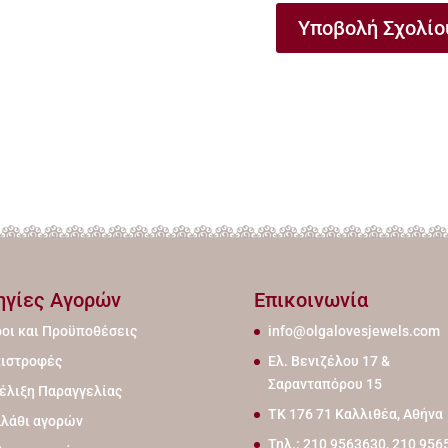
ηγίες Αγορών
Επικοινωνία
οι και Προϋποθέσεις
info@olgalovesjewels.com
ιστροφές
Ελ. Βενιζέλου 17 &
Σαρανταπόρου 15
έλιξη Παραγγελίας
ΤΚ 176 71 Καλλιθέα, Αθήνα
λάθι αγορών
Τηλ.: 210 9563630, 210 956