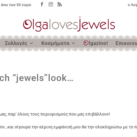
 άνω των 50 ευρώ
ο Λο
Συλλογές
Κοσμήματα
lgazino!
Επικοιν
h “jewels”look…
μας, παρ’ όλους τους περιορισμούς που μας επιβάλλουν!
πόν…και σίγουρα την αέρινη εμφάνισή μου θα την ολοκληρώσω με το π