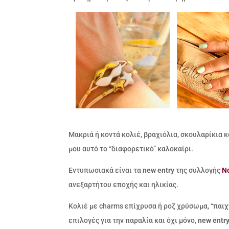
Μακριά ή κοντά κολιέ, βραχιόλια, σκουλαρίκια 
μου αυτό το “διαφορετικό” καλοκαίρι.
Εντυπωσιακά είναι τα
new entry
της συλλογής
No
ανεξαρτήτου εποχής και ηλικίας.
Κολιέ με charms επίχρυσα ή ροζ χρύσωμα, “παιχ
επιλογές για την παραλία και όχι μόνο,
new entr