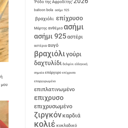
2026
'Ρόδο της Αφροδίτης'
bola
balloon
ασήμι 925
επίχρυσο
βραχιόλι
ασήμι
ανθέμιο
Μάρτης
ασήμι 925
αστέρι
αυγό
αστέρια
βραχιόλι
γούρι
δαχτυλίδι
δελφίνι
ελληνική
επάργυρο
σημαία
επίχρυσα
νή
επαργυρωμένο
 μου
επιπλατινωμένο
επιχρυσο
επιχρυσωμένο
ζιργκόν
καρδιά
κολιέ
κυκλαδικό