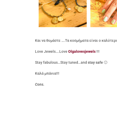
Και να θυμάστε ….Τα κοσμήματα είναι ο καλύτερος
Love Jewels….Love
Olgalovesjewels
!!!
Stay fabulous…Stay tuned…and
stay safe
🙂
Καλά μπάνια!!!
Cons.