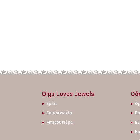
Olga Loves Jewels
Οδ
Εμείς
Όρ
Επικοινωνία
Επ
Μπιζουτιέρα
Εξ
Κα