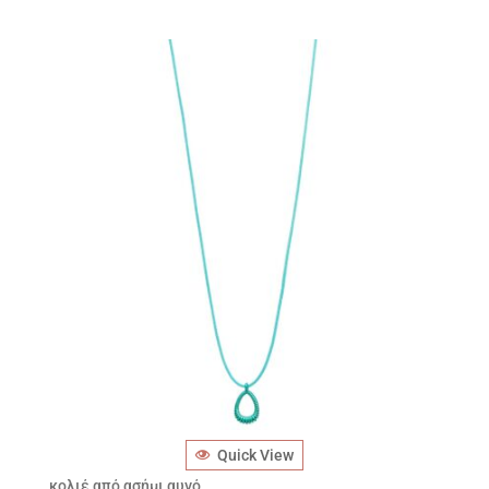
Quick View
κολιέ από ασήμι αυγό