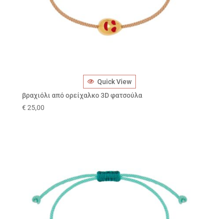
Quick View
βραχιόλι από ορείχαλκο 3D φατσούλα
€
25,00