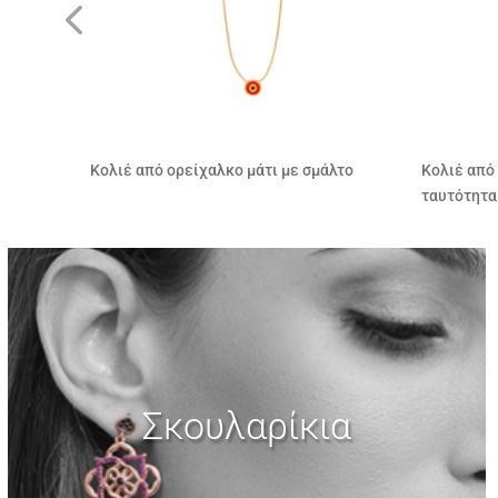
άλτο
Κολιέ από ασήμι 925 καραμέλα
Κολιέ από
ταυτότητ
Σκουλαρίκια