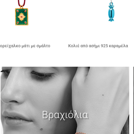
 ορείχαλκο μάτι με σμάλτο
Βραχιόλι από ασήμι 925 καραμέλ
α
Βραχιόλια