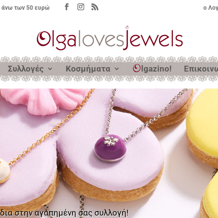
 άνω των 50 ευρώ
ο Λο
Συλλογές
Κοσμήματα
lgazino!
Επικοιν
έδια στην αγαπημένη σας συλλογή!