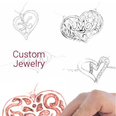
Custom
Jewelry