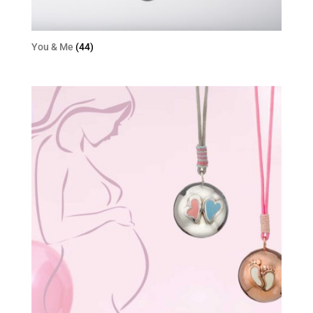
You & Me
(44)