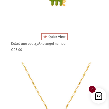
Quick View
Κολιέ από ορείχαλκο angel number
€
28,00
0