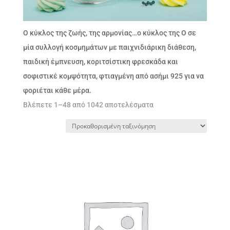
Ο κύκλος της ζωής, της αρμονίας…ο κύκλος της Ο σε
μία συλλογή κοσμημάτων με παιχνιδιάρικη διάθεση,
παιδική έμπνευση, κοριτσίστικη φρεσκάδα και
σοφιστικέ κομψότητα, φτιαγμένη από ασήμι 925 για να
φοριέται κάθε μέρα.
Βλέπετε 1–48 από 1042 αποτελέσματα