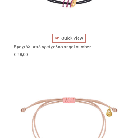
Quick View
Βραχιόλι από ορείχαλκο angel number
€
28,00