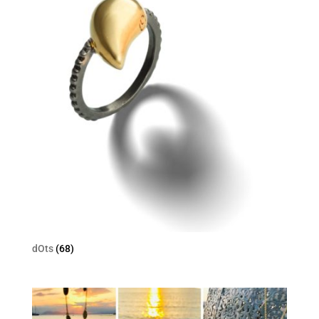
dOts
(68)