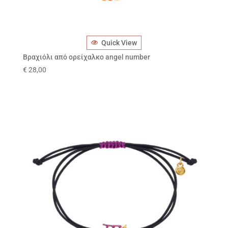
Quick View
Βραχιόλι από ορείχαλκο angel number
€
28,00