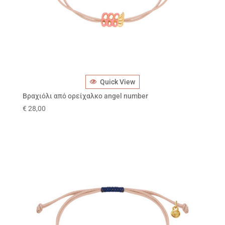
Quick View
Βραχιόλι από ορείχαλκο angel number
€
28,00