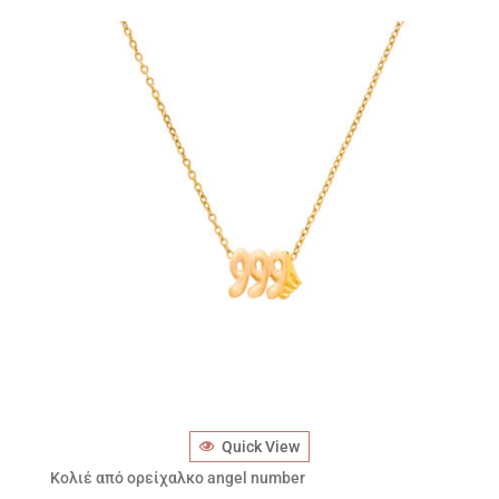
Quick View
Κολιέ από ορείχαλκο angel number