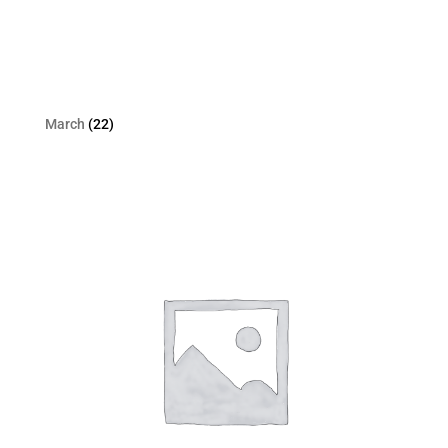
March
(22)