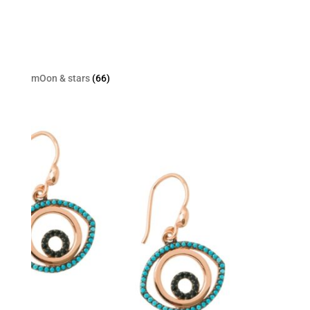
mOon & stars
(66)