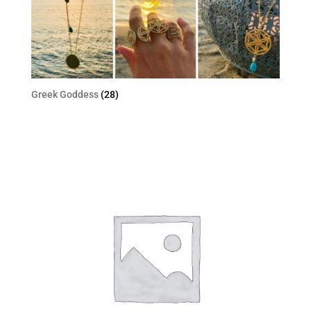
Greek Goddess
(28)