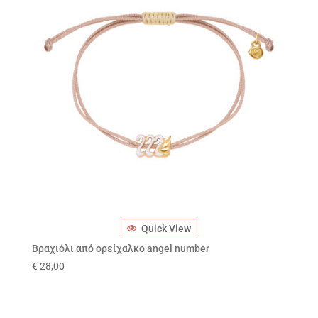
Quick View
Βραχιόλι από ορείχαλκο angel number
€
28,00