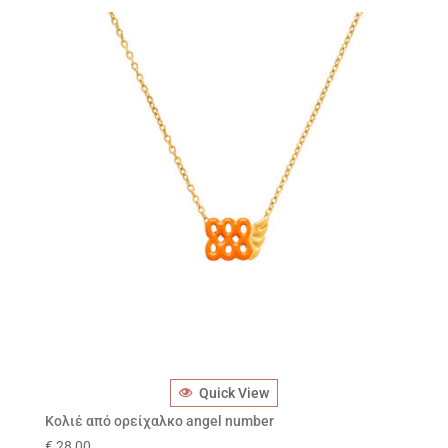
Quick View
Κολιέ από ορείχαλκο angel number
€
28,00