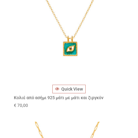
Quick View
Κολιέ από ασήμι 925 μάτι με μάτι και ζιργκόν
€
70,00