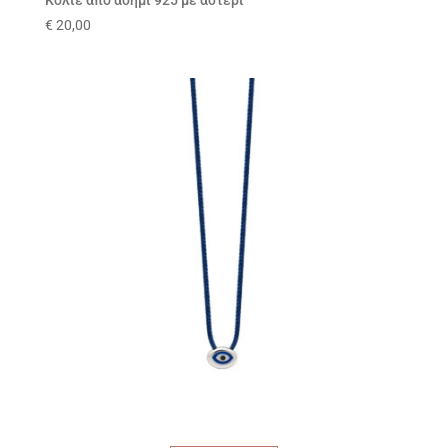
Κολιέ από ασήμι 925 με αστέρι
€
20,00