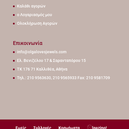
Καλάθι αγορών
ο Λογαριασμός μου
Ολοκλήρωση Αγορών
Επικοινωνία
info@olgalovesjewels.com
Ελ. Βενιζέλου 17 & Σαρανταπόρου 15
ΤΚ 176 71 Καλλιθέα, Αθήνα
Τηλ.: 210 9563630, 210 9565933 Fax: 210 9581709
Εμείς
Συλλογές
Κοσμήματα
lgazino!