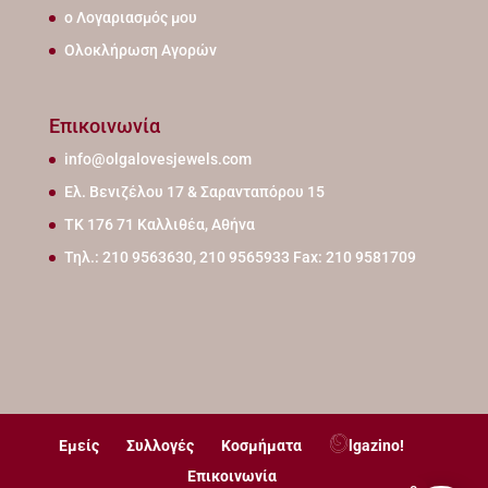
ο Λογαριασμός μου
Ολοκλήρωση Αγορών
Επικοινωνία
info@olgalovesjewels.com
Ελ. Βενιζέλου 17 & Σαρανταπόρου 15
ΤΚ 176 71 Καλλιθέα, Αθήνα
Τηλ.: 210 9563630, 210 9565933 Fax: 210 9581709
Εμείς
Συλλογές
Κοσμήματα
lgazino!
Επικοινωνία