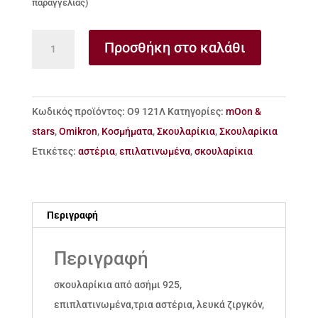
παραγγελίας)
σκουλαρίκια
Προσθήκη στο καλάθι
από
ασήμι
925
Κωδικός προϊόντος:
Ο9 121Λ
Κατηγορίες:
mOon &
Moon
stars
,
Omikron
,
Κοσμήματα
,
Σκουλαρίκια
,
Σκουλαρίκια
&
Ετικέτες:
αστέρια
,
επιλατινωμένα
,
σκουλαρίκια
Stars
ποσότητα
Περιγραφή
Περιγραφή
σκουλαρίκια από ασήμι 925,
επιπλατινωμένα,τρια αστέρια, λευκά ζιργκόν,