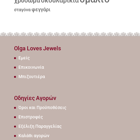
σκουλαρίκια
χρύσωμα
φεγγάρι
σταγόνα
Olga Loves Jewels
Εμείς
Επικοινωνία
Μπιζουτιέρα
Οδηγίες Αγορών
Όροι και Προϋποθέσεις
Επιστροφές
Εξέλιξη Παραγγελίας
Καλάθι αγορών