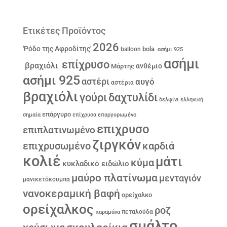
Ετικέτες Προϊόντος
2026
'Ρόδο της Αφροδίτης'
bola
balloon
ασήμι 925
ασήμι
επίχρυσο
βραχιόλι
ανθέμιο
Μάρτης
ασήμι 925
αστέρι
αυγό
αστέρια
βραχιόλι
γούρι
δαχτυλίδι
δελφίνι
ελληνική
επάργυρο
σημαία
επίχρυσα
επαργυρωμένο
επιχρυσο
επιπλατινωμένο
ζιργκόν
επιχρυσωμένο
καρδιά
κολιέ
μάτι
κύμα
κυκλαδικό ειδώλιο
μαύρο πλατίνωμα
μενταγιόν
μανικετόκουμπα
νανοκεραμική βαφή
ορείχαλκο
ορείχαλκος
ροζ
παραμάνα
πεταλούδα
σμάλτο