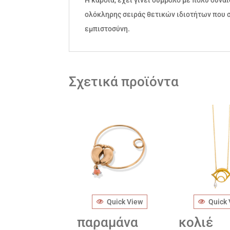
Η καρδιά, έχει γίνει σύμβολο με πολύ συνα
ολόκληρης σειράς θετικών ιδιοτήτων που σ
εμπιστοσύνη.
Σχετικά προϊόντα
Quick View
Quick
παραμάνα
κολιέ