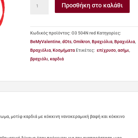
βραχιόλι
Προσθήκη στο καλάθι
ασήμι
‘γράνα’
άπειρο
Κωδικός προϊόντος:
Ο3 504N red
Κατηγορίες:
καρδιά
BeMyValentine
,
dOts
,
Omikron
,
Βραχιόλια
,
Βραχιόλια
,
με
Βραχιόλια
,
Κοσμήματα
Ετικέτες:
επίχρυσο
,
ασήμι
,
σμάλτο
βραχιόλι
,
καρδιά
ποσότητα
νωμα, μοτίφ καρδιά με κόκκινη νανοκεραμική βαφή και κόκκινο