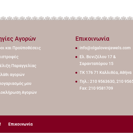
ηγίες Αγορών
Επικοινωνία
οι και Προϋποθέσεις
info@olgalovesjewels.com
ιστροφές
Ελ. Βενιζέλου 17 &
Σαρανταπόρου 15
έλιξη Παραγγελίας
ΤΚ 176 71 Καλλιθέα, Αθήνα
λάθι αγορών
Τηλ.: 210 9563630, 210 956
Λογαριασμός μου
Fax: 210 9581709
λοκλήρωση Αγορών
!
Επικοινωνία