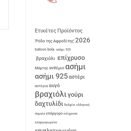
Ετικέτες Προϊόντος
2026
'Ρόδο της Αφροδίτης'
bola
balloon
ασήμι 925
επίχρυσο
βραχιόλι
ασήμι
ανθέμιο
Μάρτης
ασήμι 925
αστέρι
αυγό
αστέρια
βραχιόλι
γούρι
δαχτυλίδι
δελφίνι
ελληνική
επάργυρο
σημαία
επίχρυσα
επαργυρωμένο
επιπλατινωμένο