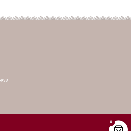
5933
0