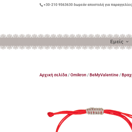
+30-210 9563630
δωρεάν αποστολή για παραγγελίες
Εμείς
Αρχική σελίδα
/
Omikron
/
BeMyValentine
/
Βραχ