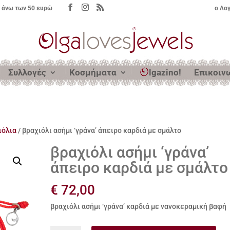
 άνω των 50 ευρώ
ο Λο
Συλλογές
Κοσμήματα
lgazino!
Επικοιν
ιόλια
/ βραχιόλι ασήμι ‘γράνα’ άπειρο καρδιά με σμάλτο
βραχιόλι ασήμι ‘γράνα’
άπειρο καρδιά με σμάλτο
€
72,00
βραχιόλι ασήμι ‘γράνα’ καρδιά με νανοκεραμική βαφή