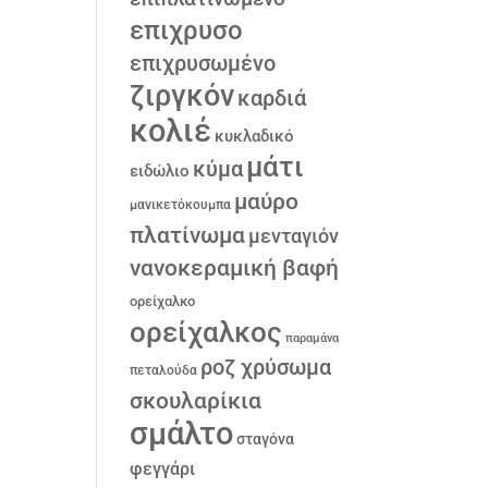
επιχρυσο
επιχρυσωμένο
ζιργκόν
καρδιά
κολιέ
κυκλαδικό
μάτι
κύμα
ειδώλιο
μαύρο
μανικετόκουμπα
πλατίνωμα
μενταγιόν
νανοκεραμική βαφή
ορείχαλκο
ορείχαλκος
παραμάνα
ροζ χρύσωμα
πεταλούδα
σκουλαρίκια
σμάλτο
σταγόνα
φεγγάρι