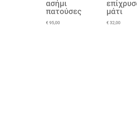
ασήμι
επίχρυσ
πατούσες
μάτι
€
95,00
€
32,00