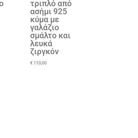
ο
τριπλό από
ασήμι 925
κύμα με
γαλάζιο
σμάλτο και
λευκά
ζιργκόν
€
110,00