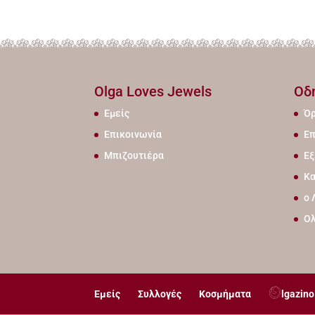
Olga Loves Jewels
Οδ
Εμείς
Όρ
Επικοινωνία
Επ
Μπιζουτιέρα
Εξ
Κα
ο 
Ο
Εμείς
Συλλογές
Κοσμήματα
lgazino