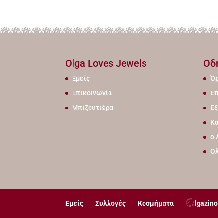
Olga Loves Jewels
Οδ
Εμείς
Όρ
Επικοινωνία
Επ
Μπιζουτιέρα
Εξ
Κα
ο 
Ο
Εμείς
Συλλογές
Κοσμήματα
lgazino