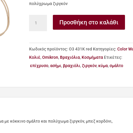
πολύχρωμα ζιργκόν
Βραχιόλι
Προσθήκη στο καλάθι
από
ασήμι
925
Κωδικός προϊόντος:
Ο3 431Κ red
Κατηγορίες:
Color W
κύμα
Kολιέ
,
Omikron
,
Βραχιόλια
,
Κοσμήματα
Ετικέτες:
με
επίχρυσο
,
ασήμι
,
βραχιόλι
,
ζιργκόν
,
κύμα
,
σμάλτο
κόκκινο
σμάλτο
και
πολύχρωμα
ζιργκόν
ποσότητα
μα με κόκκινο σμάλτο και πολύχωμα ζιργκόν, μπεζ κορδόνι,