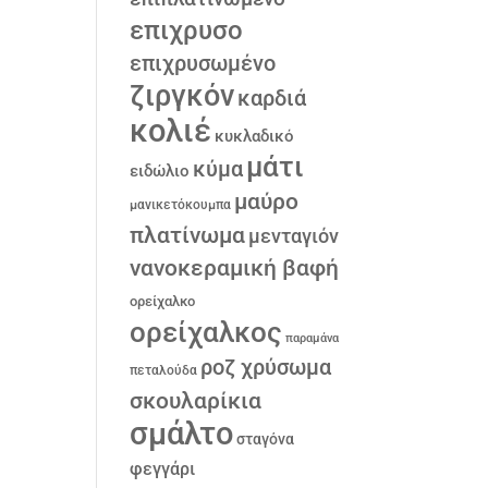
επιχρυσο
επιχρυσωμένο
ζιργκόν
καρδιά
κολιέ
κυκλαδικό
μάτι
κύμα
ειδώλιο
μαύρο
μανικετόκουμπα
πλατίνωμα
μενταγιόν
νανοκεραμική βαφή
ορείχαλκο
ορείχαλκος
παραμάνα
ροζ χρύσωμα
πεταλούδα
σκουλαρίκια
σμάλτο
σταγόνα
φεγγάρι