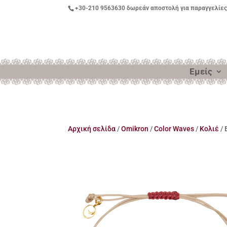
+30-210 9563630
δωρεάν αποστολή για παραγγελίες
Εμείς
Αρχική σελίδα
/
Omikron
/
Color Waves
/
Kολιέ
/ 