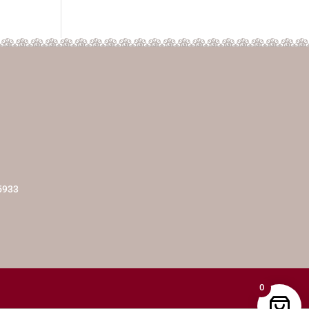
5933
0