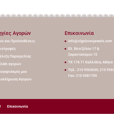
ηγίες Αγορών
Επικοινωνία
οι και Προϋποθέσεις
info@olgalovesjewels.com
ιστροφές
Ελ. Βενιζέλου 17 &
Σαρανταπόρου 15
έλιξη Παραγγελίας
ΤΚ 176 71 Καλλιθέα, Αθήνα
λάθι αγορών
Τηλ.: 210 9563630, 210 956
Λογαριασμός μου
Fax: 210 9581709
λοκλήρωση Αγορών
!
Επικοινωνία