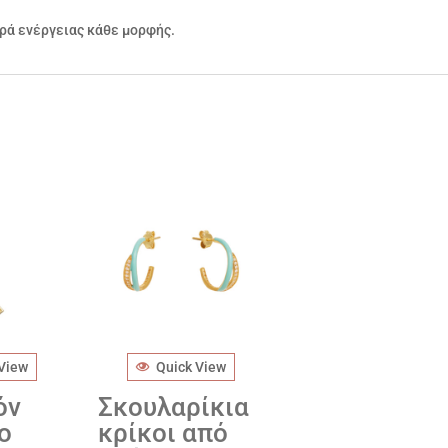
ορά ενέργειας κάθε μορφής.
 View
Quick View
όν
Σκουλαρίκια
ο
κρίκοι από