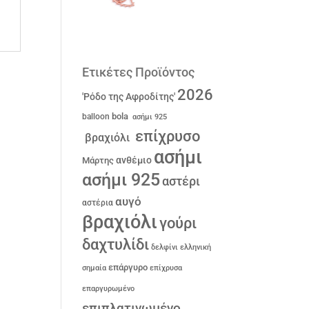
Ετικέτες Προϊόντος
2026
'Ρόδο της Αφροδίτης'
bola
balloon
ασήμι 925
επίχρυσο
βραχιόλι
ασήμι
ανθέμιο
Μάρτης
ασήμι 925
αστέρι
αυγό
αστέρια
βραχιόλι
γούρι
δαχτυλίδι
δελφίνι
ελληνική
επάργυρο
σημαία
επίχρυσα
επαργυρωμένο
επιπλατινωμένο