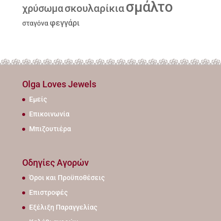
σμάλτο
σκουλαρίκια
χρύσωμα
φεγγάρι
σταγόνα
Olga Loves Jewels
Εμείς
Επικοινωνία
Μπιζουτιέρα
Οδηγίες Αγορών
Όροι και Προϋποθέσεις
Επιστροφές
Εξέλιξη Παραγγελίας