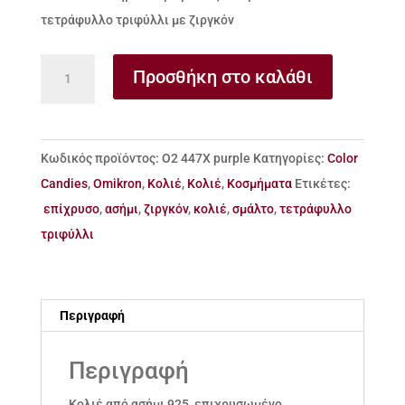
τετράφυλλο τριφύλλι με ζιργκόν
Κολιέ
Προσθήκη στο καλάθι
από
ασήμι
925
Κωδικός προϊόντος:
Ο2 447Χ purple
Κατηγορίες:
Color
με
Candies
,
Omikron
,
Κολιέ
,
Κολιέ
,
Κοσμήματα
Ετικέτες:
μελιτζανί
επίχρυσο
,
ασήμι
,
ζιργκόν
,
κολιέ
,
σμάλτο
,
τετράφυλλο
σμάλτο
τριφύλλι
και
τετράφυλλο
τριφύλλι
Περιγραφή
με
ζιργκόν
Περιγραφή
ποσότητα
Κολιέ από ασήμι 925, επιχρυσωμένο,