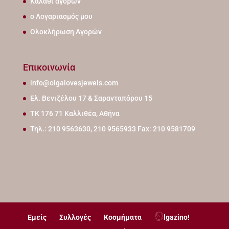
Καλάθι αγορών
ο Λογαριασμός μου
Ολοκλήρωση Αγορών
Επικοινωνία
info@olgalovesjewels.com
Ελ. Βενιζέλου 17 & Σαρανταπόρου 15
ΤΚ 176 71 Καλλιθέα, Αθήνα
Τηλ.: 210 9563630, 210 9565933 Fax: 210 9581709
Εμείς
Συλλογές
Κοσμήματα
lgazino!