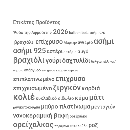
Ετικέτες Προϊόντος
2026
'Ρόδο της Αφροδίτης'
bola
balloon
ασήμι 925
ασήμι
επίχρυσο
βραχιόλι
ανθέμιο
Μάρτης
ασήμι 925
αστέρι
αυγό
αστέρια
βραχιόλι
γούρι
δαχτυλίδι
δελφίνι
ελληνική
επάργυρο
σημαία
επίχρυσα
επαργυρωμένο
επιχρυσο
επιπλατινωμένο
ζιργκόν
επιχρυσωμένο
καρδιά
κολιέ
μάτι
κύμα
κυκλαδικό ειδώλιο
μαύρο πλατίνωμα
μενταγιόν
μανικετόκουμπα
νανοκεραμική βαφή
ορείχαλκο
ορείχαλκος
ροζ
παραμάνα
πεταλούδα