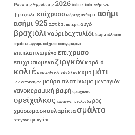
2026
'Ρόδο της Αφροδίτης'
bola
balloon
ασήμι 925
ασήμι
επίχρυσο
βραχιόλι
ανθέμιο
Μάρτης
ασήμι 925
αστέρι
αυγό
αστέρια
βραχιόλι
γούρι
δαχτυλίδι
δελφίνι
ελληνική
επάργυρο
σημαία
επίχρυσα
επαργυρωμένο
επιχρυσο
επιπλατινωμένο
ζιργκόν
επιχρυσωμένο
καρδιά
κολιέ
μάτι
κύμα
κυκλαδικό ειδώλιο
μαύρο πλατίνωμα
μενταγιόν
μανικετόκουμπα
νανοκεραμική βαφή
ορείχαλκο
ορείχαλκος
ροζ
παραμάνα
πεταλούδα
σμάλτο
σκουλαρίκια
χρύσωμα
φεγγάρι
σταγόνα