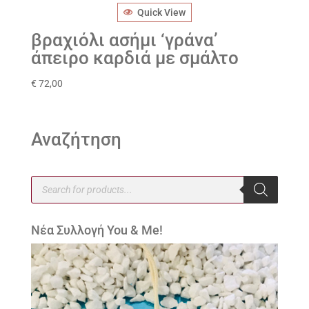
Quick View
βραχιόλι ασήμι ‘γράνα’
άπειρο καρδιά με σμάλτο
€
72,00
Αναζήτηση
Products
search
Νέα Συλλογή You & Me!