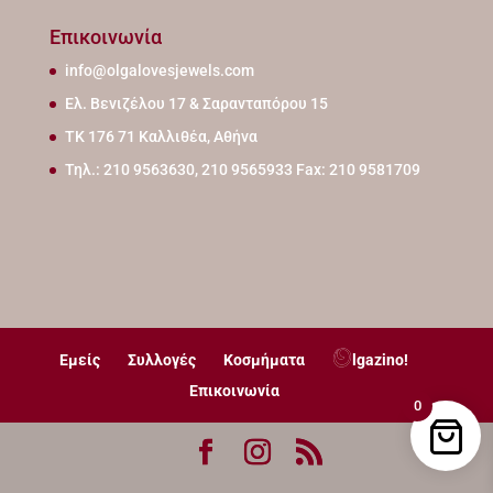
Επικοινωνία
info@olgalovesjewels.com
Ελ. Βενιζέλου 17 & Σαρανταπόρου 15
ΤΚ 176 71 Καλλιθέα, Αθήνα
Τηλ.: 210 9563630, 210 9565933 Fax: 210 9581709
Εμείς
Συλλογές
Κοσμήματα
lgazino!
Επικοινωνία
0