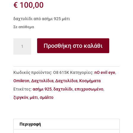
€
100,00
δαχτυλίδι από ασήμι 925 μάτι
Σε απόθεμα
δαχτυλίδι
Προσθήκη στο καλάθι
από
ασήμι
925
Κωδικός προϊόντος:
Ο8 615Κ
Κατηγορίες:
nO evil eye
,
μάτι
Omikron
,
Δαχτυλίδια
,
Δαχτυλίδια
,
Κοσμήματα
ποσότητα
Ετικέτες:
ασήμι 925
,
δαχτυλίδι
,
επιχρυσωμένο
,
ζιργκόν
,
μάτι
,
σμάλτο
Περιγραφή