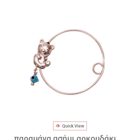
Quick View
παραμάνα ασήμι αρκουδάκι