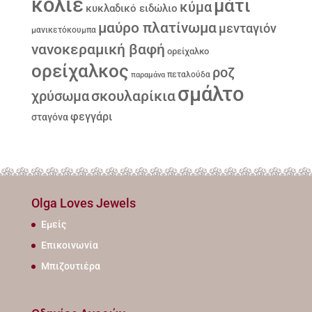
κολιέ
μάτι
κύμα
κυκλαδικό ειδώλιο
μαύρο πλατίνωμα
μενταγιόν
μανικετόκουμπα
νανοκεραμική βαφή
ορείχαλκο
ορείχαλκος
ροζ
παραμάνα
πεταλούδα
σμάλτο
σκουλαρίκια
χρύσωμα
φεγγάρι
σταγόνα
Olga Loves Jewels
Εμείς
Επικοινωνία
Μπιζουτιέρα