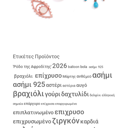
Ετικέτες Προϊόντος
2026
'Ρόδο της Αφροδίτης'
bola
balloon
ασήμι 925
ασήμι
επίχρυσο
βραχιόλι
ανθέμιο
Μάρτης
ασήμι 925
αστέρι
αυγό
αστέρια
βραχιόλι
γούρι
δαχτυλίδι
δελφίνι
ελληνική
επάργυρο
σημαία
επίχρυσα
επαργυρωμένο
επιχρυσο
επιπλατινωμένο
ζιργκόν
επιχρυσωμένο
καρδιά