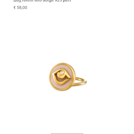
Δαχτυλίδι από ασήμι 925 μάτι
€
58,00