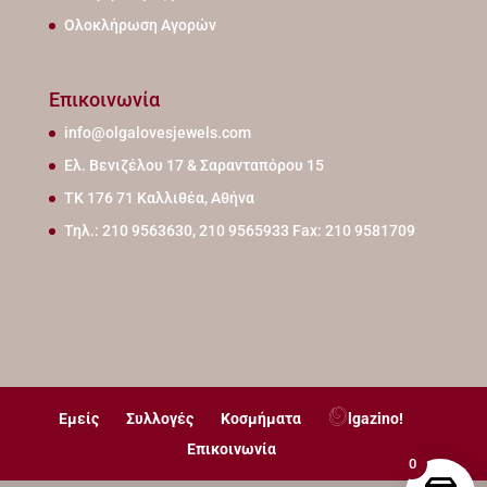
Ολοκλήρωση Αγορών
Επικοινωνία
info@olgalovesjewels.com
Ελ. Βενιζέλου 17 & Σαρανταπόρου 15
ΤΚ 176 71 Καλλιθέα, Αθήνα
Τηλ.: 210 9563630, 210 9565933 Fax: 210 9581709
Εμείς
Συλλογές
Κοσμήματα
lgazino!
Επικοινωνία
0