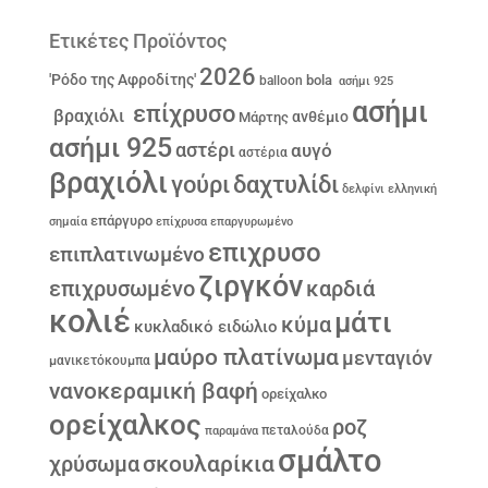
Ετικέτες Προϊόντος
2026
'Ρόδο της Αφροδίτης'
bola
balloon
ασήμι 925
ασήμι
επίχρυσο
βραχιόλι
ανθέμιο
Μάρτης
ασήμι 925
αστέρι
αυγό
αστέρια
βραχιόλι
γούρι
δαχτυλίδι
δελφίνι
ελληνική
επάργυρο
σημαία
επίχρυσα
επαργυρωμένο
επιχρυσο
επιπλατινωμένο
ζιργκόν
επιχρυσωμένο
καρδιά
κολιέ
μάτι
κύμα
κυκλαδικό ειδώλιο
μαύρο πλατίνωμα
μενταγιόν
μανικετόκουμπα
νανοκεραμική βαφή
ορείχαλκο
ορείχαλκος
ροζ
παραμάνα
πεταλούδα
σμάλτο
σκουλαρίκια
χρύσωμα