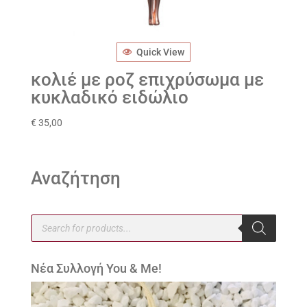
Quick View
κολιέ με ροζ επιχρύσωμα με
κυκλαδικό ειδώλιο
€
35,00
Αναζήτηση
Products
search
Νέα Συλλογή You & Me!