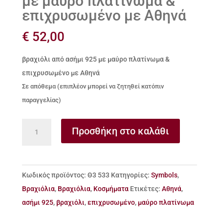
με μαύρο πλατίνωμα &
επιχρυσωμένο με Αθηνά
€
52,00
βραχιόλι από ασήμι 925 με μαύρο πλατίνωμα &
επιχρυσωμένο με Αθηνά
Σε απόθεμα (επιπλέον μπορεί να ζητηθεί κατόπιν
παραγγελίας)
βραχιόλι
Προσθήκη στο καλάθι
από
ασήμι
925
Κωδικός προϊόντος:
Θ3 533
Κατηγορίες:
Symbols
,
με
Βραχιόλια
,
Βραχιόλια
,
Κοσμήματα
Ετικέτες:
Αθηνά
,
μαύρο
ασήμι 925
,
βραχιόλι
,
επιχρυσωμένο
,
μαύρο πλατίνωμα
πλατίνωμα