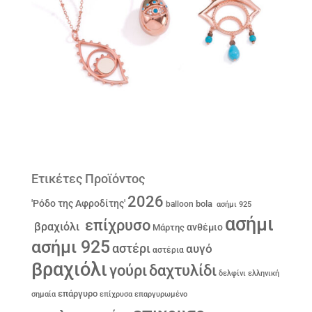
Ετικέτες Προϊόντος
2026
'Ρόδο της Αφροδίτης'
bola
balloon
ασήμι 925
ασήμι
επίχρυσο
βραχιόλι
ανθέμιο
Μάρτης
ασήμι 925
αστέρι
αυγό
αστέρια
βραχιόλι
γούρι
δαχτυλίδι
δελφίνι
ελληνική
επάργυρο
σημαία
επίχρυσα
επαργυρωμένο