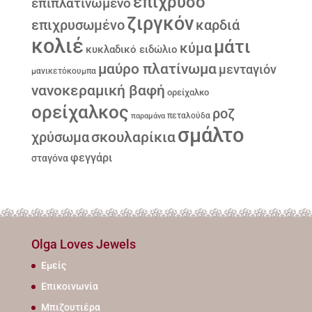
επιχρυσο
επιπλατινωμένο
ζιργκόν
επιχρυσωμένο
καρδιά
κολιέ
μάτι
κύμα
κυκλαδικό ειδώλιο
μαύρο πλατίνωμα
μενταγιόν
μανικετόκουμπα
νανοκεραμική βαφή
ορείχαλκο
ορείχαλκος
ροζ
παραμάνα
πεταλούδα
σμάλτο
σκουλαρίκια
χρύσωμα
φεγγάρι
σταγόνα
Olga Loves Jewels
Εμείς
Επικοινωνία
Μπιζουτιέρα