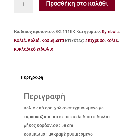
Προσθήκη στο καλάθι
επίχρυσο
με
κυκλαδικό
Κωδικός προϊόντος:
Θ2 111ΕΚ
Κατηγορίες:
Symbols
,
ειδώλιο
Κολιέ
,
Κολιέ
,
Κοσμήματα
Ετικέτες:
επιχρυσο
,
κολιέ
,
ποσότητα
κυκλαδικό ειδώλιο
Περιγραφή
Περιγραφή
κολιέ από ορείχαλκο επιχρυσωμένο με
τυρκουάζ και μοτίφ με κυκλαδικό ειδώλιο
μήκος κορδονιού : 58 cm
κούμπωμα : μακραμέ ρυθμιζόμενο