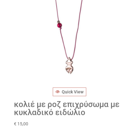
Quick View
κολιέ με ροζ επιχρύσωμα με
κυκλαδικό ειδώλιο
€
15,00