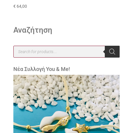
€
64,00
Αναζήτηση
Products
search
Νέα Συλλογή You & Me!