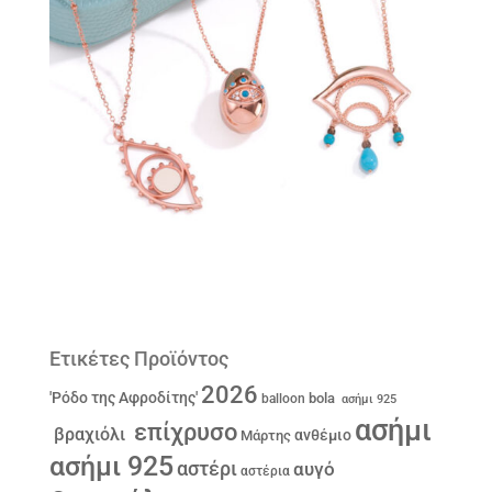
Ετικέτες Προϊόντος
2026
'Ρόδο της Αφροδίτης'
bola
balloon
ασήμι 925
ασήμι
επίχρυσο
βραχιόλι
ανθέμιο
Μάρτης
ασήμι 925
αστέρι
αυγό
αστέρια