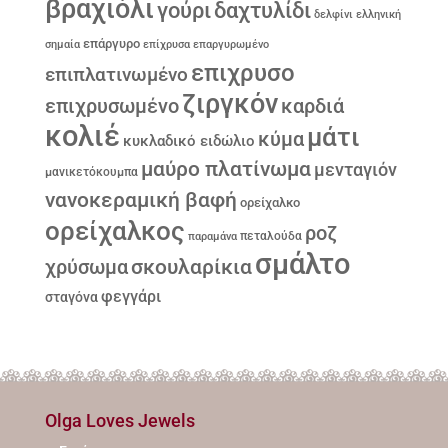
βραχιόλι
γούρι
δαχτυλίδι
δελφίνι
ελληνική
επάργυρο
σημαία
επίχρυσα
επαργυρωμένο
επιχρυσο
επιπλατινωμένο
ζιργκόν
επιχρυσωμένο
καρδιά
κολιέ
μάτι
κύμα
κυκλαδικό ειδώλιο
μαύρο πλατίνωμα
μενταγιόν
μανικετόκουμπα
νανοκεραμική βαφή
ορείχαλκο
ορείχαλκος
ροζ
παραμάνα
πεταλούδα
σμάλτο
σκουλαρίκια
χρύσωμα
φεγγάρι
σταγόνα
Olga Loves Jewels