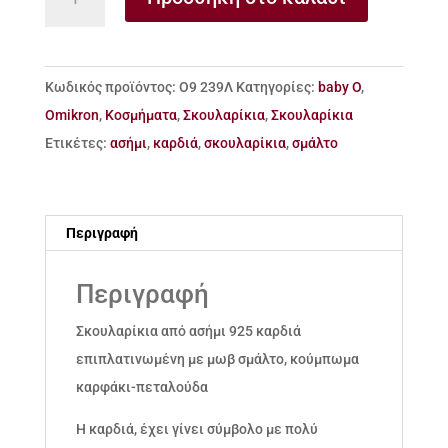
από
ασήμι
925
Κωδικός προϊόντος:
Ο9 239Λ
Κατηγορίες:
baby O
,
με
Omikron
,
Κοσμήματα
,
Σκουλαρίκια
,
Σκουλαρίκια
καρδιά
Ετικέτες:
ασήμι
,
καρδιά
,
σκουλαρίκια
,
σμάλτο
και
σμάλτο
ποσότητα
Περιγραφή
Περιγραφή
Σκουλαρίκια από ασήμι 925 καρδιά
επιπλατινωμένη με μωβ σμάλτο, κούμπωμα
καρφάκι-πεταλούδα
Η καρδιά, έχει γίνει σύμβολο με πολύ