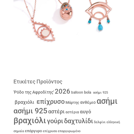
Ετικέτες Προϊόντος
2026
'Ρόδο της Αφροδίτης'
bola
balloon
ασήμι 925
ασήμι
επίχρυσο
βραχιόλι
ανθέμιο
Μάρτης
ασήμι 925
αστέρι
αυγό
αστέρια
βραχιόλι
γούρι
δαχτυλίδι
δελφίνι
ελληνική
επάργυρο
σημαία
επίχρυσα
επαργυρωμένο