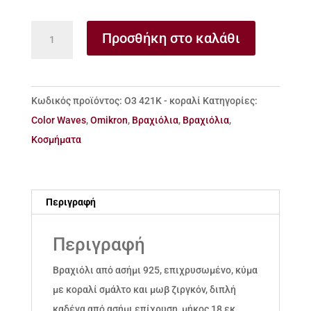
Βραχιόλι
Προσθήκη στο καλάθι
από
ασήμι
925
Κωδικός προϊόντος:
Ο3 421Κ - κοραλί
Κατηγορίες:
κύμα
Color Waves
,
Omikron
,
Βραχιόλια
,
Βραχιόλια
,
με
Κοσμήματα
κοραλί
σμάλτο
και
Περιγραφή
ζιργκόν
ποσότητα
Περιγραφή
Βραχιόλι από ασήμι 925, επιχρυσωμένο, κύμα
με κοραλί σμάλτο και μωβ ζιργκόν, διπλή
καδένα από ασήμι επίχρυση, μήκος 18 εκ.