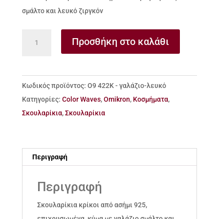
σμάλτο και λευκό ζιργκόν
Σκουλαρίκια
Προσθήκη στο καλάθι
κρίκοι
από
ασήμι
Κωδικός προϊόντος:
Ο9 422Κ - γαλάζιο-λευκό
925
Κατηγορίες:
Color Waves
,
Omikron
,
Κοσμήματα
,
κύμα
Σκουλαρίκια
,
Σκουλαρίκια
με
γαλάζιο
σμάλτο
Περιγραφή
και
λευκό
Περιγραφή
ζιργκόν
ποσότητα
Σκουλαρίκια κρίκοι από ασήμι 925,
επιχρυσωμένα, κύμα με γαλάζιο σμάλτο και