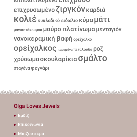
επιπλατινωμένο
ζιργκόν
επιχρυσωμένο
καρδιά
κολιέ
μάτι
κύμα
κυκλαδικό ειδώλιο
μαύρο πλατίνωμα
μενταγιόν
μανικετόκουμπα
νανοκεραμική βαφή
ορείχαλκο
ορείχαλκος
ροζ
παραμάνα
πεταλούδα
σμάλτο
σκουλαρίκια
χρύσωμα
φεγγάρι
σταγόνα
Olga Loves Jewels
Εμείς
Επικοινωνία
Μπιζουτιέρα