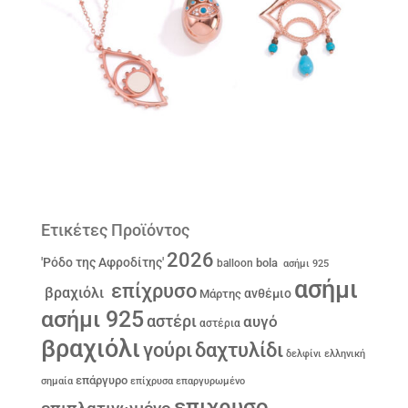
Ετικέτες Προϊόντος
2026
'Ρόδο της Αφροδίτης'
bola
balloon
ασήμι 925
ασήμι
επίχρυσο
βραχιόλι
ανθέμιο
Μάρτης
ασήμι 925
αστέρι
αυγό
αστέρια
βραχιόλι
γούρι
δαχτυλίδι
δελφίνι
ελληνική
επάργυρο
σημαία
επίχρυσα
επαργυρωμένο
επιχρυσο