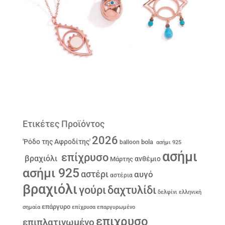
Ετικέτες Προϊόντος
2026
'Ρόδο της Αφροδίτης'
bola
balloon
ασήμι 925
ασήμι
επίχρυσο
βραχιόλι
ανθέμιο
Μάρτης
ασήμι 925
αστέρι
αυγό
αστέρια
βραχιόλι
γούρι
δαχτυλίδι
δελφίνι
ελληνική
επάργυρο
σημαία
επίχρυσα
επαργυρωμένο
επιχρυσο
επιπλατινωμένο