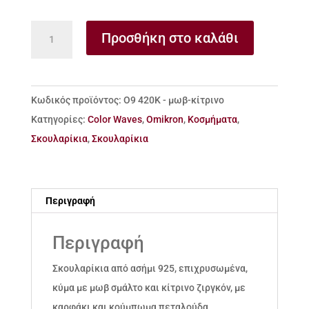
Σκουλαρίκια
Προσθήκη στο καλάθι
από
ασήμι
925
Κωδικός προϊόντος:
Ο9 420Κ - μωβ-κίτρινο
κύμα
Κατηγορίες:
Color Waves
,
Omikron
,
Κοσμήματα
,
με
Σκουλαρίκια
,
Σκουλαρίκια
μωβ
σμάλτο
και
Περιγραφή
κρεμαστό
ζιργκόν
Περιγραφή
ποσότητα
Σκουλαρίκια από ασήμι 925, επιχρυσωμένα,
κύμα με μωβ σμάλτο και κίτρινο ζιργκόν, με
καρφάκι και κούμπωμα πεταλούδα