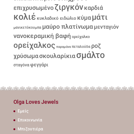
ζιργκόν
επιχρυσωμένο
καρδιά
κολιέ
μάτι
κύμα
κυκλαδικό ειδώλιο
μαύρο πλατίνωμα
μενταγιόν
μανικετόκουμπα
νανοκεραμική βαφή
ορείχαλκο
ορείχαλκος
ροζ
παραμάνα
πεταλούδα
σμάλτο
σκουλαρίκια
χρύσωμα
φεγγάρι
σταγόνα
Olga Loves Jewels
Εμείς
Επικοινωνία
Μπιζουτιέρα