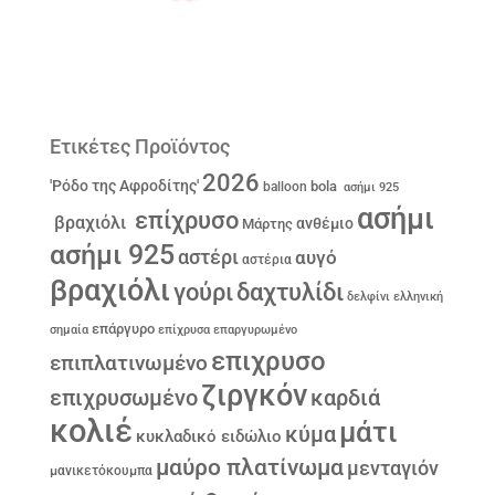
Ετικέτες Προϊόντος
2026
'Ρόδο της Αφροδίτης'
bola
balloon
ασήμι 925
ασήμι
επίχρυσο
βραχιόλι
ανθέμιο
Μάρτης
ασήμι 925
αστέρι
αυγό
αστέρια
βραχιόλι
γούρι
δαχτυλίδι
δελφίνι
ελληνική
επάργυρο
σημαία
επίχρυσα
επαργυρωμένο
επιχρυσο
επιπλατινωμένο
ζιργκόν
επιχρυσωμένο
καρδιά
κολιέ
μάτι
κύμα
κυκλαδικό ειδώλιο
μαύρο πλατίνωμα
μενταγιόν
μανικετόκουμπα