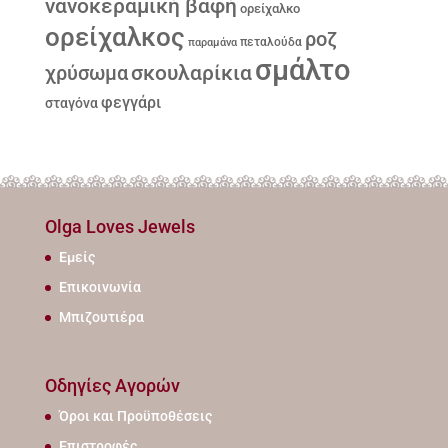
νανοκεραμική βαφή
ορείχαλκο
ορείχαλκος
ροζ
παραμάνα
πεταλούδα
σμάλτο
σκουλαρίκια
χρύσωμα
φεγγάρι
σταγόνα
Olga Loves Jewels
Εμείς
Επικοινωνία
Μπιζουτιέρα
Οδηγίες Αγορών
Όροι και Προϋποθέσεις
Επιστροφές