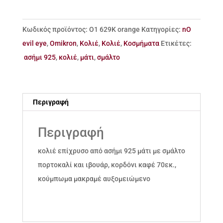
ασήμι
925
Κωδικός προϊόντος:
Ο1 629Κ orange
Κατηγορίες:
nO
μάτι
evil eye
,
Omikron
,
Κολιέ
,
Κολιέ
,
Κοσμήματα
Ετικέτες:
με
ασήμι 925
,
κολιέ
,
μάτι
,
σμάλτο
σμάλτο
ποσότητα
Περιγραφή
Περιγραφή
κολιέ επίχρυσο από ασήμι 925 μάτι με σμάλτο
πορτοκαλί και ιβουάρ, κορδόνι καφέ 70εκ.,
κούμπωμα μακραμέ αυξομειώμενο