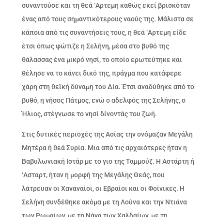
συναντούσε και τη θεά ‘Aρτεμη καθώς εκεί βρισκόταν
ένας από τους σημαντικότερους ναούς της. Μάλιστα σε
κάποια από τις συναντήσεις τους, η θεά ‘Aρτεμη είδε
έτσι όπως φώτιζε η Σελήνη, μέσα στο βυθό της
θάλασσας ένα μικρό νησί, το οποίο ερωτεύτηκε και
θέλησε να το κάνει δικό της, πράγμα που κατάφερε
χάρη στη θεϊκή δύναμη του Δία. Έτσι αναδύθηκε από το
βυθό, η νήσος Πάτμος, ενώ ο αδελφός της Σελήνης, ο
Ήλιος, στέγνωσε το νησί δίνοντάς του ζωή.
Στις δυτικές περιοχές της Ασίας την ονόμαζαν Μεγάλη
Μητέρα ή θεά Συρία. Μια από τις αρχαιότερες ήταν η
Βαβυλωνιακή Ιστάρ με το γιο της Ταμμούζ. Η Αστάρτη ή
‘Aσταρτ, ήταν η μορφή της Μεγάλης Θεάς, που
λάτρευαν οι Χαναναίοι, οι Εβραίοι και οι Φοίνικες. Η
Σελήνη συνδέθηκε ακόμα με τη Λούνα και την Ντιάνα
των Ρωμαίων, με τη Νάνα των Χαλδαίων, με τη