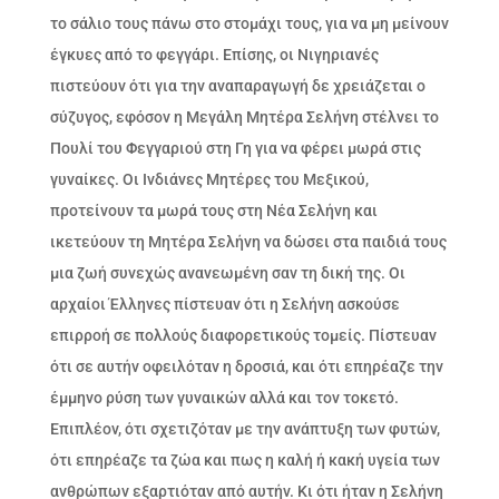
το σάλιο τους πάνω στο στομάχι τους, για να μη μείνουν
έγκυες από το φεγγάρι. Επίσης, οι Νιγηριανές
πιστεύουν ότι για την αναπαραγωγή δε χρειάζεται ο
σύζυγος, εφόσον η Μεγάλη Μητέρα Σελήνη στέλνει το
Πουλί του Φεγγαριού στη Γη για να φέρει μωρά στις
γυναίκες. Οι Ινδιάνες Μητέρες του Μεξικού,
προτείνουν τα μωρά τους στη Νέα Σελήνη και
ικετεύουν τη Μητέρα Σελήνη να δώσει στα παιδιά τους
μια ζωή συνεχώς ανανεωμένη σαν τη δική της. Οι
αρχαίοι Έλληνες πίστευαν ότι η Σελήνη ασκούσε
επιρροή σε πολλούς διαφορετικούς τομείς. Πίστευαν
ότι σε αυτήν οφειλόταν η δροσιά, και ότι επηρέαζε την
έμμηνο ρύση των γυναικών αλλά και τον τοκετό.
Επιπλέον, ότι σχετιζόταν με την ανάπτυξη των φυτών,
ότι επηρέαζε τα ζώα και πως η καλή ή κακή υγεία των
ανθρώπων εξαρτιόταν από αυτήν. Κι ότι ήταν η Σελήνη