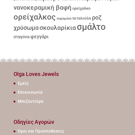
νανοκεραμική βαφή
ορείχαλκο
ορείχαλκος
ροζ
παραμάνα
πεταλούδα
σμάλτο
σκουλαρίκια
χρύσωμα
φεγγάρι
σταγόνα
Olga Loves Jewels
Εμείς
Επικοινωνία
Μπιζουτιέρα
Οδηγίες Αγορών
Όροι και Προϋποθέσεις