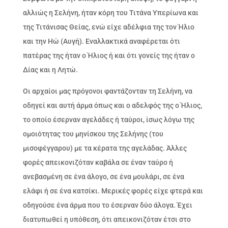
αλλιώς η Σελήνη, ήταν κόρη του Τιτάνα Υπερίωνα και
της Τιτάνισας Θείας, ενώ είχε αδέλφια της τον Ήλιο
και την Ηώ (Αυγή). Εναλλακτικά αναφέρεται ότι
πατέρας της ήταν ο Ήλιος ή και ότι γονείς της ήταν ο
Δίας και η Λητώ.
Οι αρχαίοι μας πρόγονοι φαντάζονταν τη Σελήνη, να
οδηγεί και αυτή άρμα όπως και ο αδελφός της ο Ήλιος,
το οποίο έσερναν αγελάδες ή ταύροι, ίσως λόγω της
ομοιότητας του μηνίσκου της Σελήνης (του
μισοφέγγαρου) με τα κέρατα της αγελάδας. Άλλες
φορές απεικονιζόταν καβάλα σε έναν ταύρο ή
ανεβασμένη σε ένα άλογο, σε ένα μουλάρι, σε ένα
ελάφι ή σε ένα κατσίκι. Μερικές φορές είχε φτερά και
οδηγούσε ένα άρμα που το έσερναν δύο άλογα. Έχει
διατυπωθεί η υπόθεση, ότι απεικονιζόταν έτσι στο