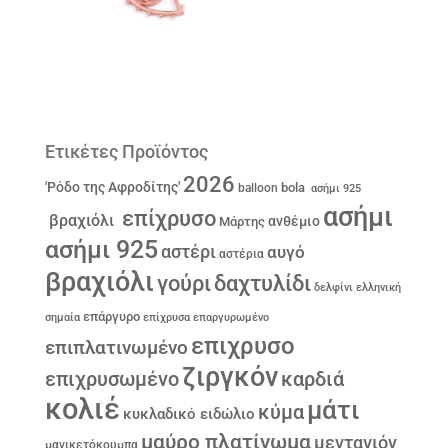
Ετικέτες Προϊόντος
2026
'Ρόδο της Αφροδίτης'
bola
balloon
ασήμι 925
ασήμι
επίχρυσο
βραχιόλι
ανθέμιο
Μάρτης
ασήμι 925
αστέρι
αυγό
αστέρια
βραχιόλι
γούρι
δαχτυλίδι
δελφίνι
ελληνική
επάργυρο
σημαία
επίχρυσα
επαργυρωμένο
επιχρυσο
επιπλατινωμένο
ζιργκόν
επιχρυσωμένο
καρδιά
κολιέ
μάτι
κύμα
κυκλαδικό ειδώλιο
μαύρο πλατίνωμα
μενταγιόν
μανικετόκουμπα