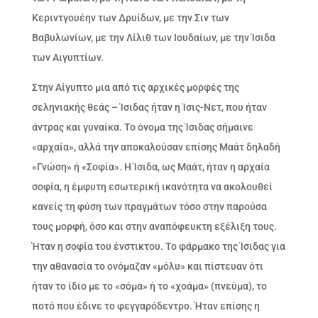
Κεριντγουέην των Δρυίδων, με την Σιν των
Βαβυλωνίων, με την Λίλιθ των Ιουδαίων, με την Ίσιδα
των Αιγυπτίων.
Στην Αίγυπτο μια από τις αρχικές μορφές της
σεληνιακής θεάς – Ίσιδας ήταν η Ίσις-Νετ, που ήταν
άντρας και γυναίκα. Το όνομα της Ίσιδας σήμαινε
«αρχαία», αλλά την αποκαλούσαν επίσης Μαάτ δηλαδή
«Γνώση» ή «Σοφία». Η Ίσιδα, ως Μαάτ, ήταν η αρχαία
σοφία, η έμφυτη εσωτερική ικανότητα να ακολουθεί
κανείς τη φύση των πραγμάτων τόσο στην παρούσα
τους μορφή, όσο και στην αναπόφευκτη εξέλιξη τους.
Ήταν η σοφία του ένστικτου. Το φάρμακο της Ίσιδας για
την αθανασία το ονόμαζαν «μόλυ» και πίστευαν ότι
ήταν το ίδιο με το «σόμα» ή το «χοάμα» (πνεύμα), το
ποτό που έδινε το φεγγαρόδεντρο. Ήταν επίσης η