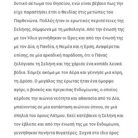
δυτικό αέτωμα του Θησείου, ενώ είναι βέβαιο πως την
είχε παραστήσει έτσι ο Φειδίας στις μετώπες του
Παρθενώνα. Πολλές ήταν οι ερωτικές περιπέτειες της
Σελήνης, σύμφωνα με τη μυθολογία. Από την ένωσή της
με τον Ήλιο γεννήθηκαν οι Ώρες και από την ένωσή της
με τον Δία, η Πανδία, η Νεμέα και η Έρση, Αναφέρεται
επίσης, σε μία αρκαδική παράδοση, ότι ο Πάνας
ξελόγιασε τη Σελήνη και της χάρισε ένα κοπάδι λευκά
βόδια. Έσμιξε ακόμα με τον Αέρα και γέννησε μια κόρη,
τη Δρόσο. Ο μεγάλος της έρωτας ήταν ένα όμορφο
αγόρι, ο βοσκός και πρίγκιπας Ενδυμίωνας, ο οποίος
κέρδισε την αιώνια νεότητα και αθανασία από το Δία,
μπαίνοντας σε μία κατάσταση αιώνιου ύπνου, σε μια
σπηλιά του όρους Λάτμου. Εκεί κατέβαινε η Σελήνη και
τον έβλεπε και από την ένωσή της με τον Ενδυμίωνα,
γεννήθηκαν πενήντα θυγατέρες. Συχνά στο ίδιο όρος