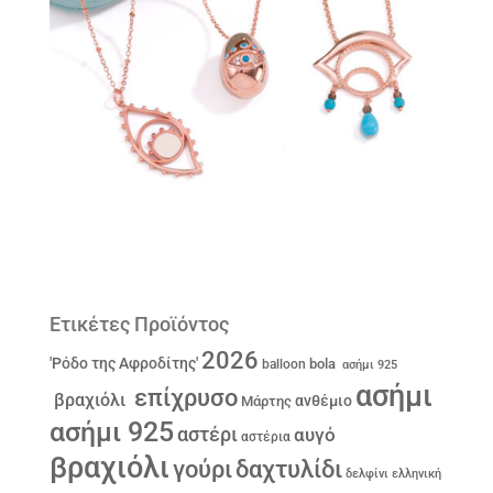
Ετικέτες Προϊόντος
2026
'Ρόδο της Αφροδίτης'
bola
balloon
ασήμι 925
ασήμι
επίχρυσο
βραχιόλι
ανθέμιο
Μάρτης
ασήμι 925
αστέρι
αυγό
αστέρια
βραχιόλι
γούρι
δαχτυλίδι
δελφίνι
ελληνική