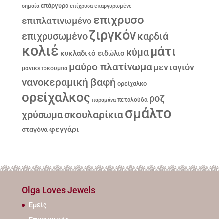
επάργυρο
σημαία
επίχρυσα
επαργυρωμένο
επιχρυσο
επιπλατινωμένο
ζιργκόν
επιχρυσωμένο
καρδιά
κολιέ
μάτι
κύμα
κυκλαδικό ειδώλιο
μαύρο πλατίνωμα
μενταγιόν
μανικετόκουμπα
νανοκεραμική βαφή
ορείχαλκο
ορείχαλκος
ροζ
παραμάνα
πεταλούδα
σμάλτο
σκουλαρίκια
χρύσωμα
φεγγάρι
σταγόνα
Olga Loves Jewels
Εμείς