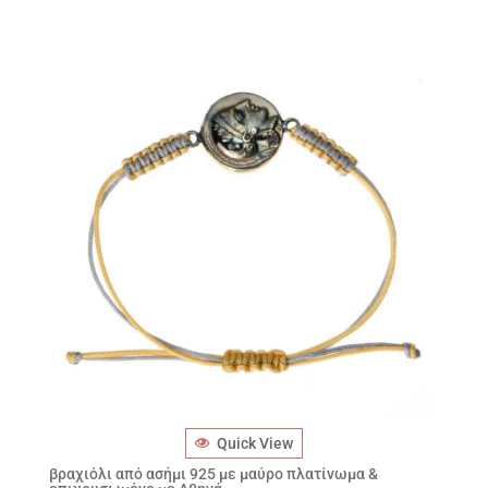
Quick View
βραχιόλι από ασήμι 925 με μαύρο πλατίνωμα &