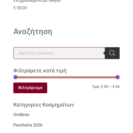
επιχρυσωμένο με Αθηνά
€
58,00
Αναζήτηση
Products
search
Φιλτράρετε κατά τιμή
Ελάχιστ
Μέγιστ
Τιμή:
€ 50
—
€ 60
Φιλτράρισμα
τιμή
τιμή
Κατηγορίες Κοσμημάτων
Omikron
Paschalia 2026