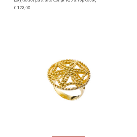
Δαχτυλίδι μάτι από ασήμι 925 & τυρκουάζ
€
123,00