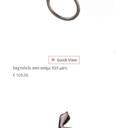
Quick View
δαχτυλίδι από ασήμι 925 μάτι
€
105,00