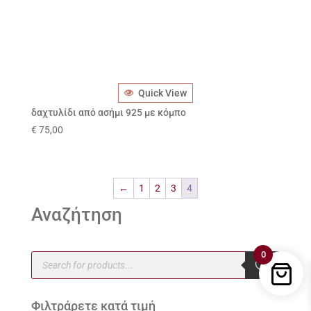
Quick View
δαχτυλίδι από ασήμι 925 με κόμπο
€
75,00
←
1
2
3
4
Αναζήτηση
0
Products
search
Φιλτράρετε κατά τιμή