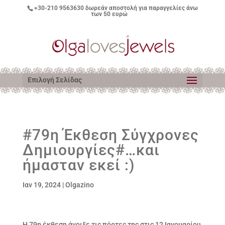
+30-210 9563630
δωρεάν αποστολή για παραγγελίες άνω
των 50 ευρώ
Επιλογή Σελίδας
#79η Έκθεση Σύγχρονες
Δημιουργίες#…και
ήμασταν εκεί :)
Ιαν 19, 2024
|
Olgazino
Η 79η έκθεση άνοιξε τις πόρτες της στις 12 Ιανουαρίου