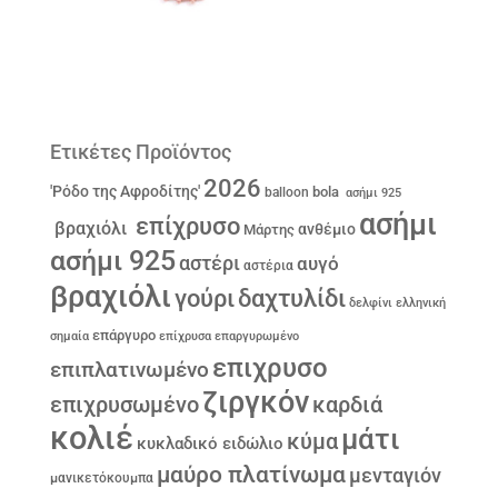
Ετικέτες Προϊόντος
2026
'Ρόδο της Αφροδίτης'
bola
balloon
ασήμι 925
ασήμι
επίχρυσο
βραχιόλι
ανθέμιο
Μάρτης
ασήμι 925
αστέρι
αυγό
αστέρια
βραχιόλι
γούρι
δαχτυλίδι
δελφίνι
ελληνική
επάργυρο
σημαία
επίχρυσα
επαργυρωμένο
επιχρυσο
επιπλατινωμένο
ζιργκόν
επιχρυσωμένο
καρδιά
κολιέ
μάτι
κύμα
κυκλαδικό ειδώλιο
μαύρο πλατίνωμα
μενταγιόν
μανικετόκουμπα