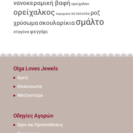
νανοκεραμική βαφή
ορείχαλκο
ορείχαλκος
ροζ
παραμάνα
πεταλούδα
σμάλτο
σκουλαρίκια
χρύσωμα
φεγγάρι
σταγόνα
Olga Loves Jewels
Εμείς
Επικοινωνία
Μπιζουτιέρα
Οδηγίες Αγορών
Όροι και Προϋποθέσεις