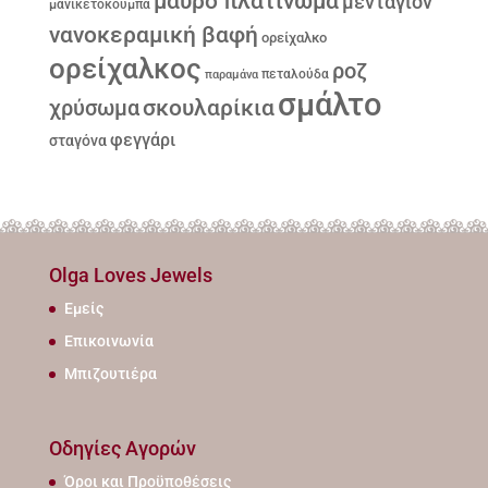
μαύρο πλατίνωμα
μενταγιόν
μανικετόκουμπα
νανοκεραμική βαφή
ορείχαλκο
ορείχαλκος
ροζ
παραμάνα
πεταλούδα
σμάλτο
σκουλαρίκια
χρύσωμα
φεγγάρι
σταγόνα
Olga Loves Jewels
Εμείς
Επικοινωνία
Μπιζουτιέρα
Οδηγίες Αγορών
Όροι και Προϋποθέσεις