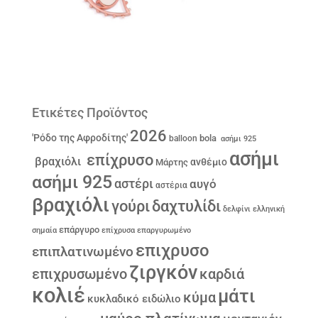
Ετικέτες Προϊόντος
2026
'Ρόδο της Αφροδίτης'
bola
balloon
ασήμι 925
ασήμι
επίχρυσο
βραχιόλι
ανθέμιο
Μάρτης
ασήμι 925
αστέρι
αυγό
αστέρια
βραχιόλι
γούρι
δαχτυλίδι
δελφίνι
ελληνική
επάργυρο
σημαία
επίχρυσα
επαργυρωμένο
επιχρυσο
επιπλατινωμένο
ζιργκόν
επιχρυσωμένο
καρδιά
κολιέ
μάτι
κύμα
κυκλαδικό ειδώλιο