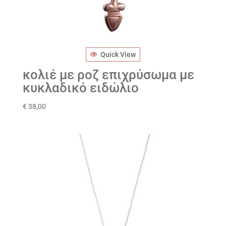
Quick View
κολιέ με ροζ επιχρύσωμα με
κυκλαδικό ειδώλιο
€
38,00