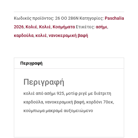
ριγέ
ασήμι
Κωδικός προϊόντος:
26 ΟΟ 286Ν
Κατηγορίες:
Paschalia
925
2026
,
Κολιέ
,
Κολιέ
,
Κοσμήματα
Ετικέτες:
ασήμι
,
ποσότητα
καρδούλα
,
κολιέ
,
νανοκεραμική βαφή
Περιγραφή
Περιγραφή
κολιέ από ασήμι 925, μοτίφ ριγέ με διάτριτη
καρδούλα, νανοκεραμική βαφή, κορδόνι 70εκ,
κούμπωμα μακραμέ αυξομειώμενο