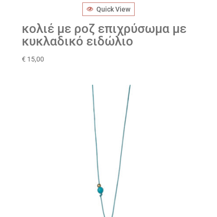
Quick View
κολιέ με ροζ επιχρύσωμα με
κυκλαδικό ειδώλιο
€
15,00