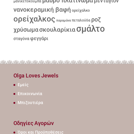
μαύρο πλατίνωμα
μενταγιόν
μανικετόκουμπα
νανοκεραμική βαφή
ορείχαλκο
ορείχαλκος
ροζ
παραμάνα
πεταλούδα
σμάλτο
σκουλαρίκια
χρύσωμα
φεγγάρι
σταγόνα
Olga Loves Jewels
Εμείς
Επικοινωνία
Μπιζουτιέρα
Οδηγίες Αγορών
Όροι και Προϋποθέσεις