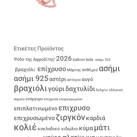
Ετικέτες Προϊόντος
2026
'Ρόδο της Αφροδίτης'
bola
balloon
ασήμι 925
ασήμι
επίχρυσο
βραχιόλι
ανθέμιο
Μάρτης
ασήμι 925
αστέρι
αυγό
αστέρια
βραχιόλι
γούρι
δαχτυλίδι
δελφίνι
ελληνική
επάργυρο
σημαία
επίχρυσα
επαργυρωμένο
επιχρυσο
επιπλατινωμένο
ζιργκόν
επιχρυσωμένο
καρδιά
κολιέ
μάτι
κύμα
κυκλαδικό ειδώλιο