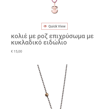
Quick View
κολιέ με ροζ επιχρύσωμα με
κυκλαδικό ειδώλιο
€
15,00