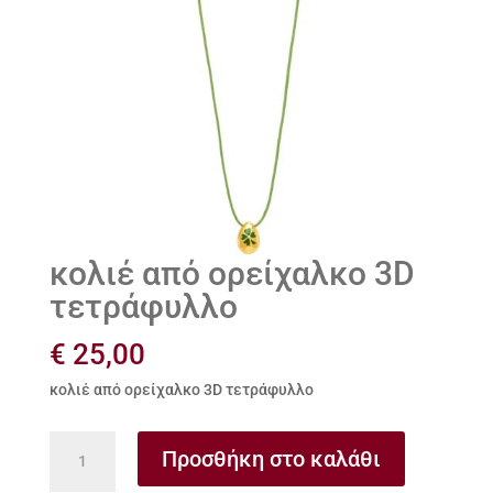
κολιέ από ορείχαλκο 3D
τετράφυλλο
€
25,00
κολιέ από ορείχαλκο 3D τετράφυλλο
κολιέ
Προσθήκη στο καλάθι
από