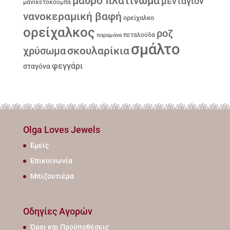
μαύρο πλατίνωμα
μενταγιόν
μανικετόκουμπα
νανοκεραμική βαφή
ορείχαλκο
ορείχαλκος
ροζ
παραμάνα
πεταλούδα
σμάλτο
σκουλαρίκια
χρύσωμα
φεγγάρι
σταγόνα
Olga Loves Jewels
Εμείς
Επικοινωνία
Μπιζουτιέρα
Οδηγίες Αγορών
Όροι και Προϋποθέσεις