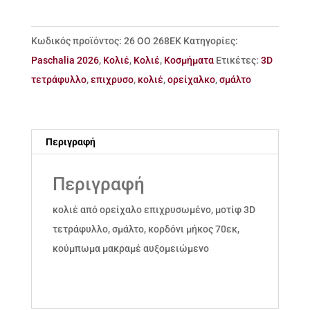
ορείχαλκο
3D
Κωδικός προϊόντος:
26 ΟΟ 268EΚ
Κατηγορίες:
τετράφυλλο
Paschalia 2026
,
Κολιέ
,
Κολιέ
,
Κοσμήματα
Ετικέτες:
3D
ποσότητα
τετράφυλλο
,
επιχρυσο
,
κολιέ
,
ορείχαλκο
,
σμάλτο
Περιγραφή
Περιγραφή
κολιέ από ορείχαλο επιχρυσωμένο, μοτίφ 3D
τετράφυλλο, σμάλτο, κορδόνι μήκος 70εκ,
κούμπωμα μακραμέ αυξομειώμενο