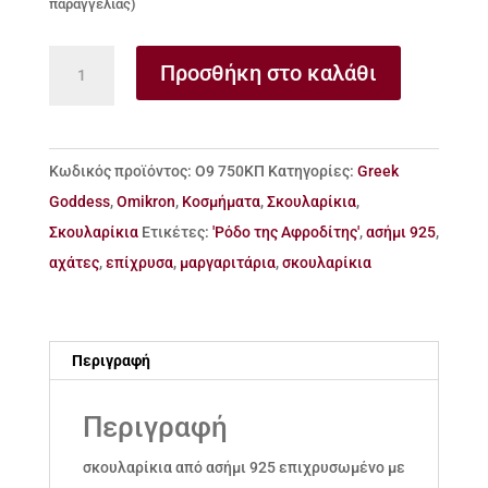
παραγγελίας)
Σκουλαρίκια
Προσθήκη στο καλάθι
από
ασήμι
925
Κωδικός προϊόντος:
Ο9 750ΚΠ
Κατηγορίες:
Greek
Goddess
Goddess
,
Omikron
,
Κοσμήματα
,
Σκουλαρίκια
,
ποσότητα
Σκουλαρίκια
Ετικέτες:
'Ρόδο της Αφροδίτης'
,
ασήμι 925
,
αχάτες
,
επίχρυσα
,
μαργαριτάρια
,
σκουλαρίκια
Περιγραφή
Περιγραφή
σκουλαρίκια από ασήμι 925 επιχρυσωμένο με