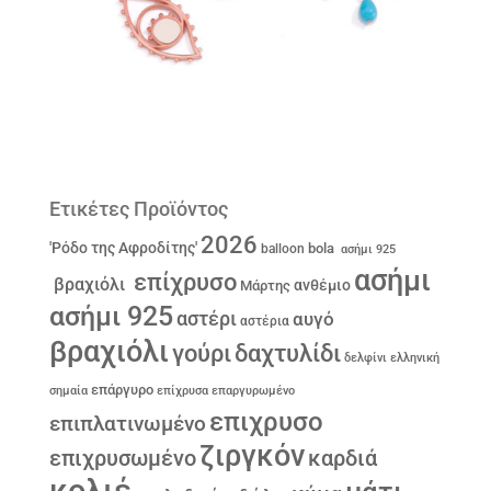
Ετικέτες Προϊόντος
2026
'Ρόδο της Αφροδίτης'
bola
balloon
ασήμι 925
ασήμι
επίχρυσο
βραχιόλι
ανθέμιο
Μάρτης
ασήμι 925
αστέρι
αυγό
αστέρια
βραχιόλι
γούρι
δαχτυλίδι
δελφίνι
ελληνική
επάργυρο
σημαία
επίχρυσα
επαργυρωμένο
επιχρυσο
επιπλατινωμένο
ζιργκόν
επιχρυσωμένο
καρδιά