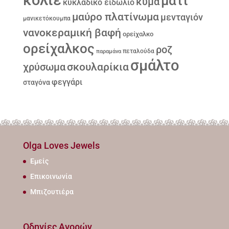
κολιέ
μάτι
κύμα
κυκλαδικό ειδώλιο
μαύρο πλατίνωμα
μενταγιόν
μανικετόκουμπα
νανοκεραμική βαφή
ορείχαλκο
ορείχαλκος
ροζ
παραμάνα
πεταλούδα
σμάλτο
σκουλαρίκια
χρύσωμα
φεγγάρι
σταγόνα
Olga Loves Jewels
Εμείς
Επικοινωνία
Μπιζουτιέρα
Οδηγίες Αγορών