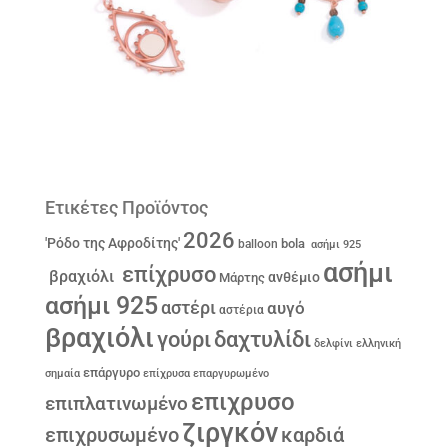
Ετικέτες Προϊόντος
2026
'Ρόδο της Αφροδίτης'
bola
balloon
ασήμι 925
ασήμι
επίχρυσο
βραχιόλι
ανθέμιο
Μάρτης
ασήμι 925
αστέρι
αυγό
αστέρια
βραχιόλι
γούρι
δαχτυλίδι
δελφίνι
ελληνική
επάργυρο
σημαία
επίχρυσα
επαργυρωμένο
επιχρυσο
επιπλατινωμένο
ζιργκόν
επιχρυσωμένο
καρδιά