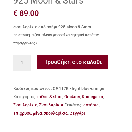
925 Moon & Stars
€
89,00
σκουλαρίκια από ασήμι 925 Moon & Stars
Σε απόθεμα (επιπλέον μπορεί να ζητηθεί κατόπιν
παραγγελίας)
σκουλαρίκια
Προσθήκη στο καλάθι
από
ασήμι
925
Κωδικός προϊόντος:
Ο9 117Κ - light blue-orange
Moon
Κατηγορίες:
mOon & stars
,
Omikron
,
Κοσμήματα
,
&
Σκουλαρίκια
,
Σκουλαρίκια
Ετικέτες:
αστέρια
,
Stars
επιχρυσωμένα
,
σκουλαρίκια
,
φεγγάρι
ποσότητα