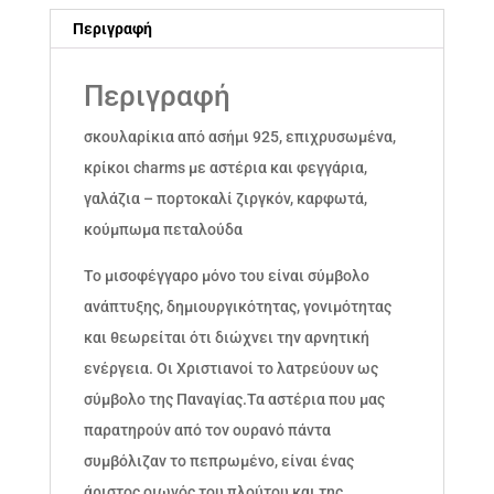
Περιγραφή
Περιγραφή
σκουλαρίκια από ασήμι 925, επιχρυσωμένα,
κρίκοι charms με αστέρια και φεγγάρια,
γαλάζια – πορτοκαλί ζιργκόν, καρφωτά,
κούμπωμα πεταλούδα
Το μισοφέγγαρο μόνο του είναι σύμβολο
ανάπτυξης, δημιουργικότητας, γονιμότητας
και θεωρείται ότι διώχνει την αρνητική
ενέργεια. Οι Χριστιανοί το λατρεύουν ως
σύμβολο της Παναγίας.Τα αστέρια που μας
παρατηρούν από τον ουρανό πάντα
συμβόλιζαν το πεπρωμένο, είναι ένας
άριστος οιωνός του πλούτου και της