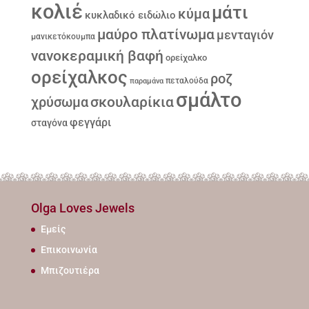
κολιέ
μάτι
κύμα
κυκλαδικό ειδώλιο
μαύρο πλατίνωμα
μενταγιόν
μανικετόκουμπα
νανοκεραμική βαφή
ορείχαλκο
ορείχαλκος
ροζ
παραμάνα
πεταλούδα
σμάλτο
σκουλαρίκια
χρύσωμα
φεγγάρι
σταγόνα
Olga Loves Jewels
Εμείς
Επικοινωνία
Μπιζουτιέρα