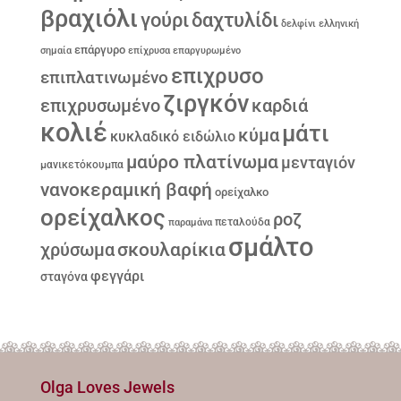
βραχιόλι
γούρι
δαχτυλίδι
δελφίνι
ελληνική
επάργυρο
σημαία
επίχρυσα
επαργυρωμένο
επιχρυσο
επιπλατινωμένο
ζιργκόν
επιχρυσωμένο
καρδιά
κολιέ
μάτι
κύμα
κυκλαδικό ειδώλιο
μαύρο πλατίνωμα
μενταγιόν
μανικετόκουμπα
νανοκεραμική βαφή
ορείχαλκο
ορείχαλκος
ροζ
παραμάνα
πεταλούδα
σμάλτο
σκουλαρίκια
χρύσωμα
φεγγάρι
σταγόνα
Olga Loves Jewels