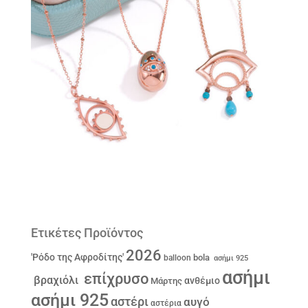
Ετικέτες Προϊόντος
2026
'Ρόδο της Αφροδίτης'
bola
balloon
ασήμι 925
ασήμι
επίχρυσο
βραχιόλι
ανθέμιο
Μάρτης
ασήμι 925
αστέρι
αυγό
αστέρια