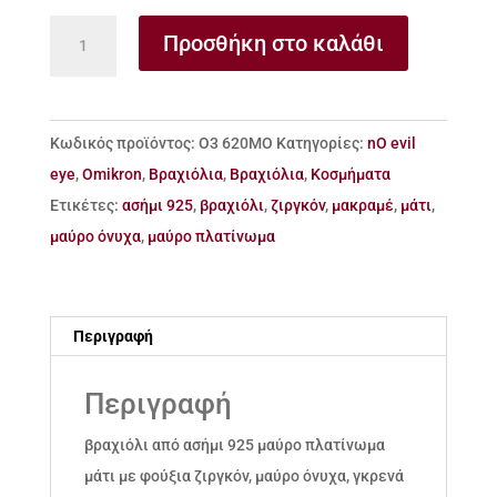
Βραχιόλι
Προσθήκη στο καλάθι
από
ασήμι
925
Κωδικός προϊόντος:
Ο3 620ΜΟ
Κατηγορίες:
nO evil
μάτι
eye
,
Omikron
,
Βραχιόλια
,
Βραχιόλια
,
Κοσμήματα
&
Ετικέτες:
ασήμι 925
,
βραχιόλι
,
ζιργκόν
,
μακραμέ
,
μάτι
,
μαύρο
μαύρο όνυχα
,
μαύρο πλατίνωμα
όνυχα
ποσότητα
Περιγραφή
Περιγραφή
βραχιόλι από ασήμι 925 μαύρο πλατίνωμα
μάτι με φούξια ζιργκόν, μαύρο όνυχα, γκρενά