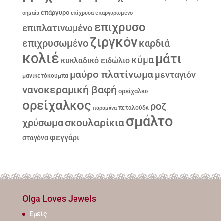
επάργυρο
σημαία
επίχρυσα
επαργυρωμένο
επιχρυσο
επιπλατινωμένο
ζιργκόν
επιχρυσωμένο
καρδιά
κολιέ
μάτι
κύμα
κυκλαδικό ειδώλιο
μαύρο πλατίνωμα
μενταγιόν
μανικετόκουμπα
νανοκεραμική βαφή
ορείχαλκο
ορείχαλκος
ροζ
παραμάνα
πεταλούδα
σμάλτο
σκουλαρίκια
χρύσωμα
φεγγάρι
σταγόνα
Olga Loves Jewels
Εμείς