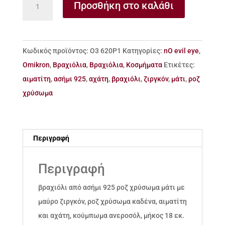
Προσθήκη στο καλάθι
από
ασήμι
925
Κωδικός προϊόντος:
Ο3 620Ρ1
Κατηγορίες:
nO evil eye
,
μάτι
Omikron
,
Βραχιόλια
,
Βραχιόλια
,
Κοσμήματα
Ετικέτες:
ποσότητα
αιματίτη
,
ασήμι 925
,
αχάτη
,
βραχιόλι
,
ζιργκόν
,
μάτι
,
ροζ
χρύσωμα
Περιγραφή
Περιγραφή
βραχιόλι από ασήμι 925 ροζ χρύσωμα μάτι με
μαύρο ζιργκόν, ροζ χρύσωμα καδένα, αιματίτη
και αχάτη, κούμπωμα ανεροσόλ, μήκος 18 εκ.