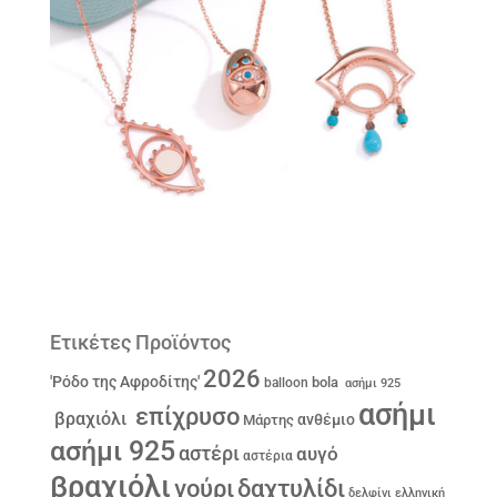
Ετικέτες Προϊόντος
2026
'Ρόδο της Αφροδίτης'
bola
balloon
ασήμι 925
ασήμι
επίχρυσο
βραχιόλι
ανθέμιο
Μάρτης
ασήμι 925
αστέρι
αυγό
αστέρια
βραχιόλι
γούρι
δαχτυλίδι
δελφίνι
ελληνική