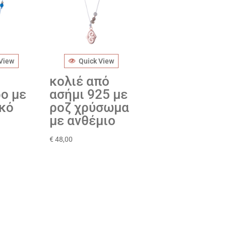
 View
Quick View
κολιέ από
ο με
ασήμι 925 με
κό
ροζ χρύσωμα
με ανθέμιο
€
48,00