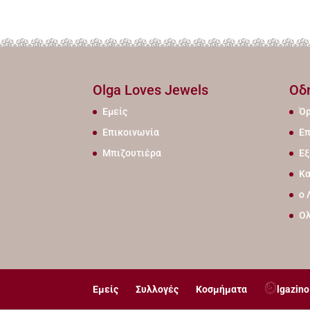
Olga Loves Jewels
Οδ
Εμείς
Όρ
Επικοινωνία
Επ
Μπιζουτιέρα
Εξ
Κα
ο 
Ο
Εμείς
Συλλογές
Κοσμήματα
lgazino