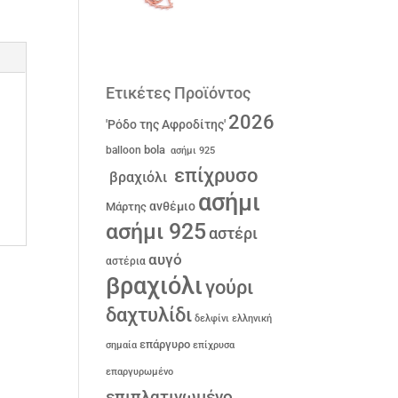
Ετικέτες Προϊόντος
2026
'Ρόδο της Αφροδίτης'
bola
balloon
ασήμι 925
επίχρυσο
βραχιόλι
ασήμι
ανθέμιο
Μάρτης
ασήμι 925
αστέρι
αυγό
αστέρια
βραχιόλι
γούρι
δαχτυλίδι
δελφίνι
ελληνική
επάργυρο
σημαία
επίχρυσα
επαργυρωμένο
επιπλατινωμένο