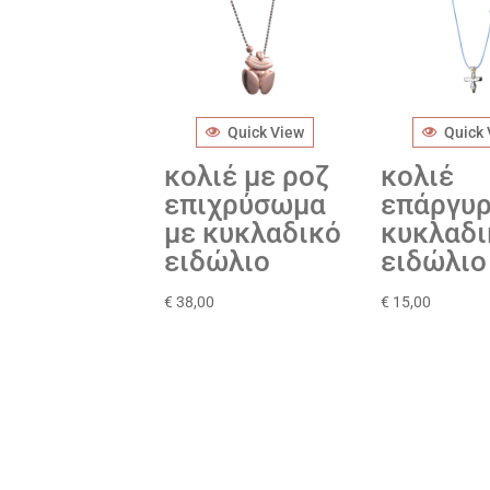
Quick View
Quick
κολιέ με ροζ
κολιέ
επιχρύσωμα
επάργυρ
με κυκλαδικό
κυκλαδι
ειδώλιο
ειδώλιο
€
38,00
€
15,00