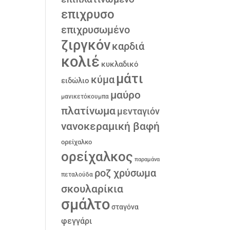
επιχρυσο
επιχρυσωμένο
ζιργκόν
καρδιά
κολιέ
κυκλαδικό
μάτι
κύμα
ειδώλιο
μαύρο
μανικετόκουμπα
πλατίνωμα
μενταγιόν
νανοκεραμική βαφή
ορείχαλκο
ορείχαλκος
παραμάνα
ροζ χρύσωμα
πεταλούδα
σκουλαρίκια
σμάλτο
σταγόνα
φεγγάρι