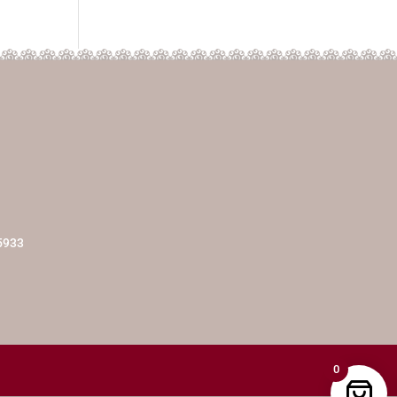
5933
0