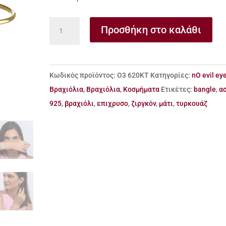
Βραχιόλι
Προσθήκη στο καλάθι
μάτι
από
ασήμι
Κωδικός προϊόντος:
Ο3 620ΚΤ
Κατηγορίες:
nO evil ey
925
Βραχιόλια
,
Βραχιόλια
,
Κοσμήματα
Ετικέτες:
bangle
,
α
&
925
,
βραχιόλι
,
επιχρυσο
,
ζιργκόν
,
μάτι
,
τυρκουάζ
τυρκουάζ
ποσότητα