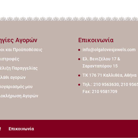
ηγίες Αγορών
Επικοινωνία
οι και Προϋποθέσεις
info@olgalovesjewels.com
ιστροφές
Ελ. Βενιζέλου 17 &
Σαρανταπόρου 15
έλιξη Παραγγελίας
ΤΚ 176 71 Καλλιθέα, Αθήνα
λάθι αγορών
Τηλ.: 210 9563630, 210 956
Λογαριασμός μου
Fax: 210 9581709
λοκλήρωση Αγορών
!
Επικοινωνία