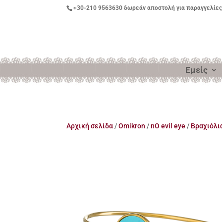
+30-210 9563630
δωρεάν αποστολή για παραγγελίες
Εμείς
Αρχική σελίδα
/
Omikron
/
nO evil eye
/
Βραχιόλι