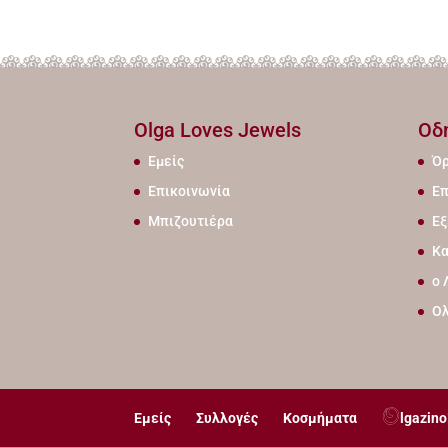
Olga Loves Jewels
Οδ
Εμείς
Όρ
Επικοινωνία
Επ
Μπιζουτιέρα
Εξ
Κα
ο 
Ο
Εμείς
Συλλογές
Κοσμήματα
lgazino