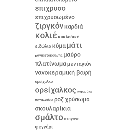
επιχρυσο
επιχρυσωμένο
ζιργκόν
καρδιά
κολιέ
κυκλαδικό
μάτι
κύμα
ειδώλιο
μαύρο
μανικετόκουμπα
πλατίνωμα
μενταγιόν
νανοκεραμική βαφή
ορείχαλκο
ορείχαλκος
παραμάνα
ροζ χρύσωμα
πεταλούδα
σκουλαρίκια
σμάλτο
σταγόνα
φεγγάρι