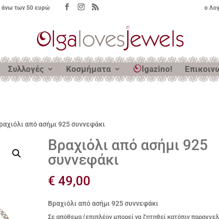
 άνω των 50 ευρώ
ο Λο
Συλλογές
Κοσμήματα
lgazino!
Επικοιν
ραχιόλι από ασήμι 925 συννεφάκι
Βραχιόλι από ασήμι 925
συννεφάκι
€
49,00
Βραχιόλι από ασήμι 925 συννεφάκι
Σε απόθεμα (επιπλέον μπορεί να ζητηθεί κατόπιν παραγγελ