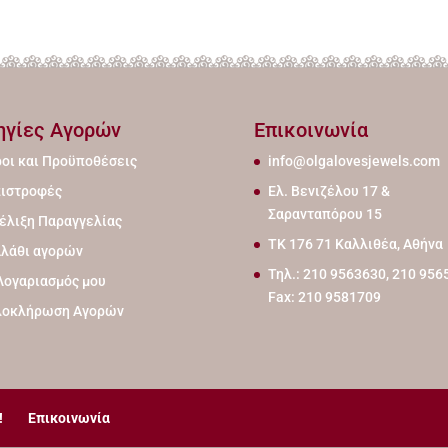
ηγίες Αγορών
Επικοινωνία
οι και Προϋποθέσεις
info@olgalovesjewels.com
ιστροφές
Ελ. Βενιζέλου 17 &
Σαρανταπόρου 15
έλιξη Παραγγελίας
ΤΚ 176 71 Καλλιθέα, Αθήνα
λάθι αγορών
Τηλ.: 210 9563630, 210 956
Λογαριασμός μου
Fax: 210 9581709
λοκλήρωση Αγορών
!
Επικοινωνία