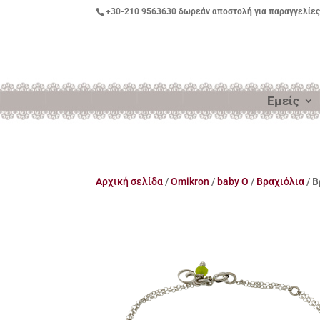
+30-210 9563630
δωρεάν αποστολή για παραγγελίες
Εμείς
Αρχική σελίδα
/
Omikron
/
baby O
/
Βραχιόλια
/ Β