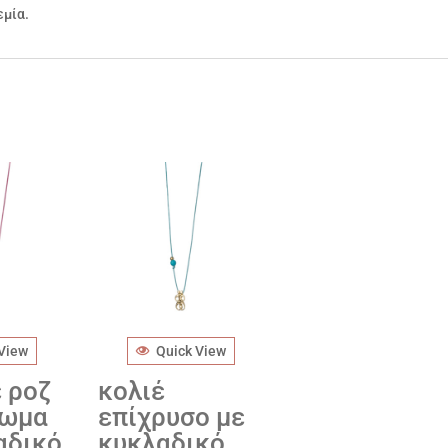
εμία.
 View
Quick View
ε ροζ
κολιέ
σωμα
επίχρυσο με
αδικό
κυκλαδικό