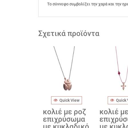
Το σύννεφο συμβολίζει την χαρά και την ηρ
Σχετικά προϊόντα
Quick View
Quick
κολιέ με ροζ
κολιέ μ
επιχρύσωμα
επιχρύ
με κυκλαδικό
με κυκλ