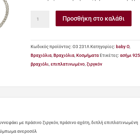
Βραχιόλι
Προσθήκη στο καλάθι
από
ασήμι
925
Κωδικός προϊόντος:
Ο3 231Λ
Κατηγορίες:
baby O
,
συννεφάκι
Βραχιόλια
,
Βραχιόλια
,
Κοσμήματα
Ετικέτες:
ασήμι 92
ποσότητα
βραχιόλι
,
επιπλατινωμένο
,
ζιργκόν
υννεφάκι με πράσινο ζιργκόν, πράσινο αχάτη, διπλή επιπλατινωμένη
 κούμπωμα ανεροσόλ