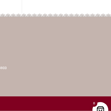
5933
0