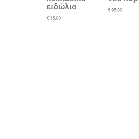
ειδώλιο
€
95,00
€
35,00