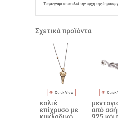
Το φεγγάρι αποτελεί την αρχή της δημιουργ
Σχετικά προϊόντα
Quick View
Quick
κολιέ
μενταγι
επίχρυσο με
από ασή
κυκλαδικό
925 κόμ