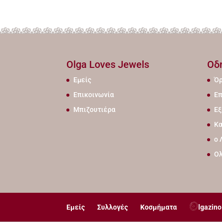
Olga Loves Jewels
Οδ
Εμείς
Όρ
Επικοινωνία
Επ
Μπιζουτιέρα
Εξ
Κα
ο 
Ο
Εμείς
Συλλογές
Κοσμήματα
lgazino