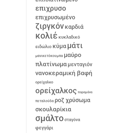
επιχρυσο
επιχρυσωμένο
ζιργκόν
καρδιά
κολιέ
κυκλαδικό
μάτι
κύμα
ειδώλιο
μαύρο
μανικετόκουμπα
πλατίνωμα
μενταγιόν
νανοκεραμική βαφή
ορείχαλκο
ορείχαλκος
παραμάνα
ροζ χρύσωμα
πεταλούδα
σκουλαρίκια
σμάλτο
σταγόνα
φεγγάρι