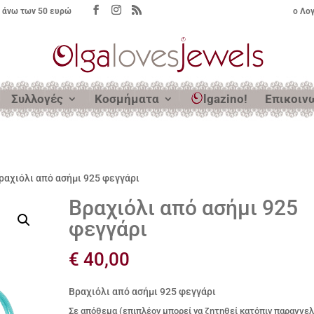
 άνω των 50 ευρώ
ο Λο
Συλλογές
Κοσμήματα
lgazino!
Επικοιν
ραχιόλι από ασήμι 925 φεγγάρι
Βραχιόλι από ασήμι 925
φεγγάρι
€
40,00
Βραχιόλι από ασήμι 925 φεγγάρι
Σε απόθεμα (επιπλέον μπορεί να ζητηθεί κατόπιν παραγγελ