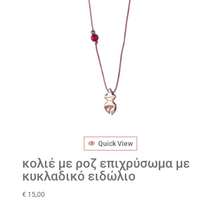
Quick View
κολιέ με ροζ επιχρύσωμα με
κυκλαδικό ειδώλιο
€
15,00