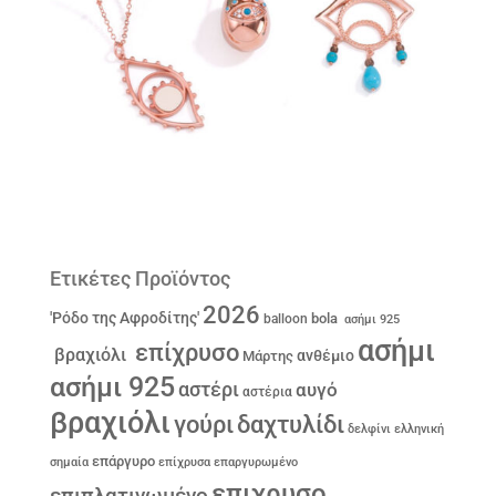
Ετικέτες Προϊόντος
2026
'Ρόδο της Αφροδίτης'
bola
balloon
ασήμι 925
ασήμι
επίχρυσο
βραχιόλι
ανθέμιο
Μάρτης
ασήμι 925
αστέρι
αυγό
αστέρια
βραχιόλι
γούρι
δαχτυλίδι
δελφίνι
ελληνική
επάργυρο
σημαία
επίχρυσα
επαργυρωμένο
επιχρυσο