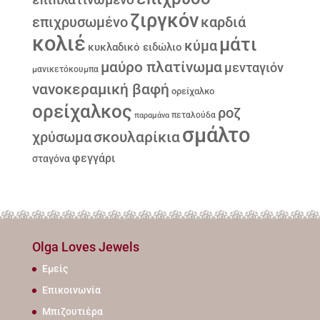
επιπλατινωμένο
ζιργκόν
επιχρυσωμένο
καρδιά
κολιέ
μάτι
κύμα
κυκλαδικό ειδώλιο
μαύρο πλατίνωμα
μενταγιόν
μανικετόκουμπα
νανοκεραμική βαφή
ορείχαλκο
ορείχαλκος
ροζ
παραμάνα
πεταλούδα
σμάλτο
σκουλαρίκια
χρύσωμα
φεγγάρι
σταγόνα
Olga Loves Jewels
Εμείς
Επικοινωνία
Μπιζουτιέρα