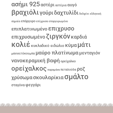
ασήμι 925
αστέρι
αυγό
αστέρια
βραχιόλι
γούρι
δαχτυλίδι
δελφίνι
ελληνική
επάργυρο
σημαία
επίχρυσα
επαργυρωμένο
επιχρυσο
επιπλατινωμένο
ζιργκόν
επιχρυσωμένο
καρδιά
κολιέ
μάτι
κύμα
κυκλαδικό ειδώλιο
μαύρο πλατίνωμα
μενταγιόν
μανικετόκουμπα
νανοκεραμική βαφή
ορείχαλκο
ορείχαλκος
ροζ
παραμάνα
πεταλούδα
σμάλτο
σκουλαρίκια
χρύσωμα
φεγγάρι
σταγόνα