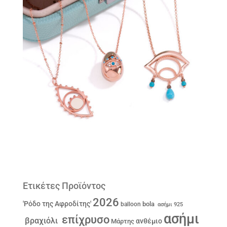
Ετικέτες Προϊόντος
2026
'Ρόδο της Αφροδίτης'
bola
balloon
ασήμι 925
ασήμι
επίχρυσο
βραχιόλι
ανθέμιο
Μάρτης