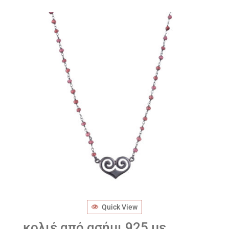
Quick View
κολιέ από ασήμι 925 με