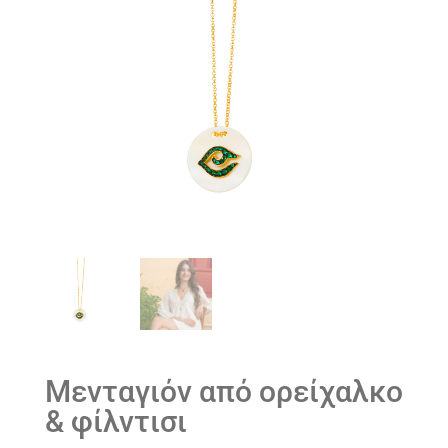
Μενταγιόν από ορείχαλκο
& φίλντισι