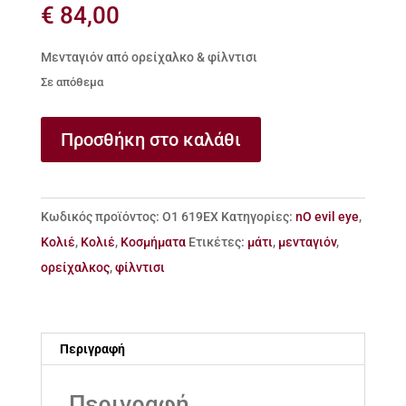
€
84,00
Μενταγιόν από ορείχαλκο & φίλντισι
Σε απόθεμα
Μενταγιόν
Προσθήκη στο καλάθι
από
ορείχαλκο
&
Κωδικός προϊόντος:
Ο1 619ΕΧ
Κατηγορίες:
nO evil eye
,
φίλντισι
Κολιέ
,
Κολιέ
,
Κοσμήματα
Ετικέτες:
μάτι
,
μενταγιόν
,
ποσότητα
ορείχαλκος
,
φίλντισι
Περιγραφή
Περιγραφή