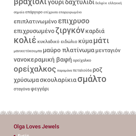
βραχιόλι
γούρι
δαχτυλίδι
δελφίνι
ελληνική
επάργυρο
σημαία
επίχρυσα
επαργυρωμένο
επιχρυσο
επιπλατινωμένο
ζιργκόν
επιχρυσωμένο
καρδιά
κολιέ
μάτι
κύμα
κυκλαδικό ειδώλιο
μαύρο πλατίνωμα
μενταγιόν
μανικετόκουμπα
νανοκεραμική βαφή
ορείχαλκο
ορείχαλκος
ροζ
παραμάνα
πεταλούδα
σμάλτο
σκουλαρίκια
χρύσωμα
φεγγάρι
σταγόνα
Olga Loves Jewels
Εμείς