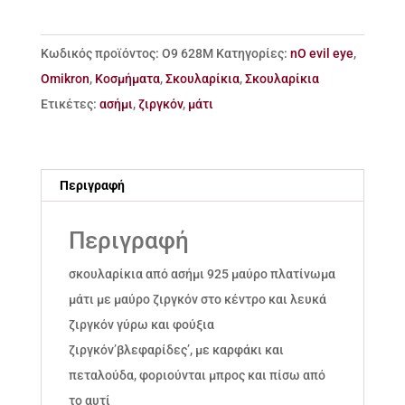
ασήμι
925
Κωδικός προϊόντος:
Ο9 628Μ
Κατηγορίες:
nO evil eye
,
μάτι
Omikron
,
Κοσμήματα
,
Σκουλαρίκια
,
Σκουλαρίκια
ποσότητα
Ετικέτες:
ασήμι
,
ζιργκόν
,
μάτι
Περιγραφή
Περιγραφή
σκουλαρίκια από ασήμι 925 μαύρο πλατίνωμα
μάτι με μαύρο ζιργκόν στο κέντρο και λευκά
ζιργκόν γύρω και φούξια
ζιργκόν’βλεφαρίδες’, με καρφάκι και
πεταλούδα, φοριούνται μπρος και πίσω από
το αυτί