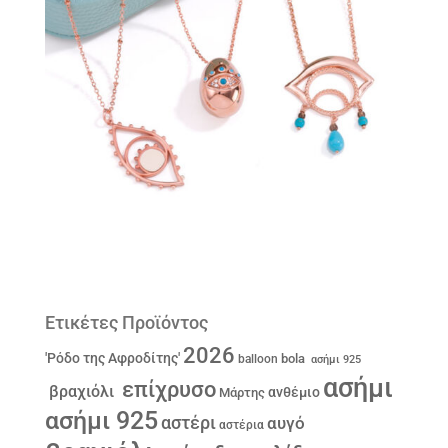
Ετικέτες Προϊόντος
2026
'Ρόδο της Αφροδίτης'
bola
balloon
ασήμι 925
ασήμι
επίχρυσο
βραχιόλι
ανθέμιο
Μάρτης
ασήμι 925
αστέρι
αυγό
αστέρια