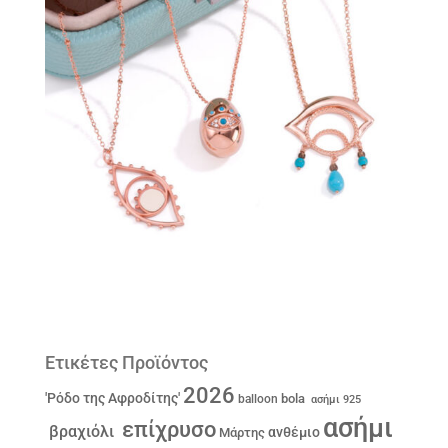
Ετικέτες Προϊόντος
2026
'Ρόδο της Αφροδίτης'
bola
balloon
ασήμι 925
ασήμι
επίχρυσο
βραχιόλι
ανθέμιο
Μάρτης