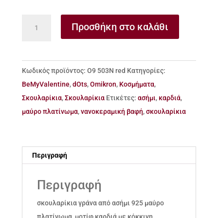
σκουλαρίκια
Προσθήκη στο καλάθι
ασήμι
‘γράνα’
καρδιά
Κωδικός προϊόντος:
Ο9 503Ν red
Κατηγορίες:
με
BeMyValentine
,
dOts
,
Omikron
,
Κοσμήματα
,
νανοκεραμική
Σκουλαρίκια
,
Σκουλαρίκια
Ετικέτες:
ασήμι
,
καρδιά
,
βαφή
μαύρο πλατίνωμα
,
νανοκεραμική βαφή
,
σκουλαρίκια
ποσότητα
Περιγραφή
Περιγραφή
σκουλαρίκια γράνα από ασήμι 925 μαύρο
πλατίνωμα, μοτίφ καρδιά με κόκκινη