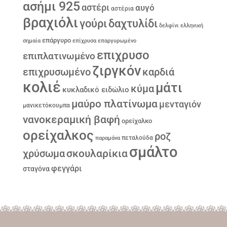
ασήμι 925
αστέρι
αυγό
αστέρια
βραχιόλι
γούρι
δαχτυλίδι
δελφίνι
ελληνική
επάργυρο
σημαία
επίχρυσα
επαργυρωμένο
επιχρυσο
επιπλατινωμένο
ζιργκόν
επιχρυσωμένο
καρδιά
κολιέ
μάτι
κύμα
κυκλαδικό ειδώλιο
μαύρο πλατίνωμα
μενταγιόν
μανικετόκουμπα
νανοκεραμική βαφή
ορείχαλκο
ορείχαλκος
ροζ
παραμάνα
πεταλούδα
σμάλτο
σκουλαρίκια
χρύσωμα
φεγγάρι
σταγόνα