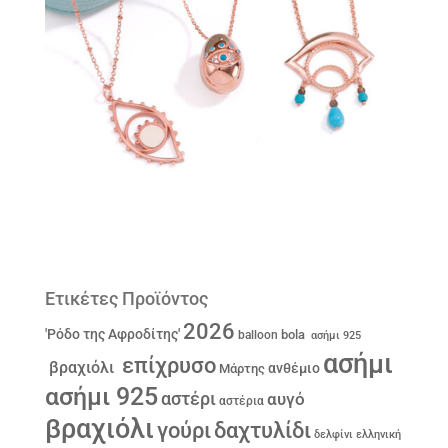
Ετικέτες Προϊόντος
2026
'Ρόδο της Αφροδίτης'
bola
balloon
ασήμι 925
ασήμι
επίχρυσο
βραχιόλι
ανθέμιο
Μάρτης
ασήμι 925
αστέρι
αυγό
αστέρια
βραχιόλι
γούρι
δαχτυλίδι
δελφίνι
ελληνική