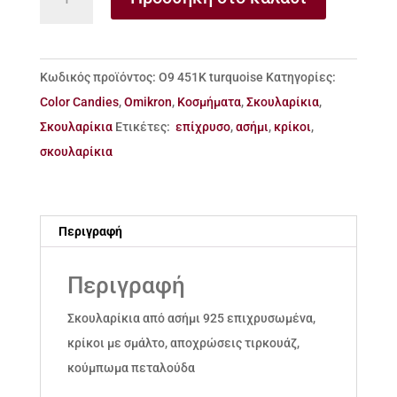
κρίκοι
ασήμι
σμάλτο
Κωδικός προϊόντος:
Ο9 451Κ turquoise
Κατηγορίες:
ποσότητα
Color Candies
,
Omikron
,
Κοσμήματα
,
Σκουλαρίκια
,
Σκουλαρίκια
Ετικέτες:
επίχρυσο
,
ασήμι
,
κρίκοι
,
σκουλαρίκια
Περιγραφή
Περιγραφή
Σκουλαρίκια από ασήμι 925 επιχρυσωμένα,
κρίκοι με σμάλτο, αποχρώσεις τιρκουάζ,
κούμπωμα πεταλούδα