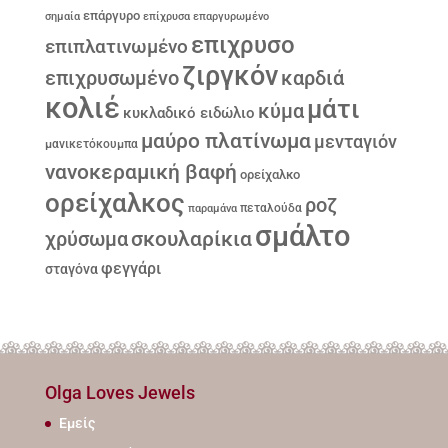
επάργυρο
σημαία
επίχρυσα
επαργυρωμένο
επιχρυσο
επιπλατινωμένο
ζιργκόν
επιχρυσωμένο
καρδιά
κολιέ
μάτι
κύμα
κυκλαδικό ειδώλιο
μαύρο πλατίνωμα
μενταγιόν
μανικετόκουμπα
νανοκεραμική βαφή
ορείχαλκο
ορείχαλκος
ροζ
παραμάνα
πεταλούδα
σμάλτο
σκουλαρίκια
χρύσωμα
φεγγάρι
σταγόνα
Olga Loves Jewels
Εμείς