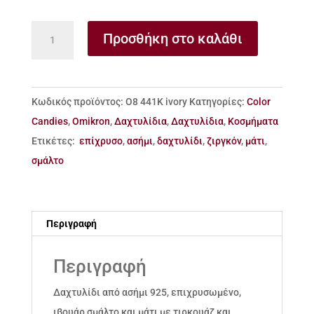
Δαχτυλίδι
Προσθήκη στο καλάθι
από
ασήμι
925
Κωδικός προϊόντος:
Ο8 441Κ ivory
Κατηγορίες:
Color
με
Candies
,
Omikron
,
Δαχτυλίδια
,
Δαχτυλίδια
,
Κοσμήματα
ιβουάρ
Ετικέτες:
επίχρυσο
,
ασήμι
,
δαχτυλίδι
,
ζιργκόν
,
μάτι
,
σμάλτο
σμάλτο
και
μάτι
με
Περιγραφή
ζιργκόν
ποσότητα
Περιγραφή
Δαχτυλίδι από ασήμι 925, επιχρυσωμένο,
ιβουάρ σμάλτο και μάτι με τιρκουάζ και