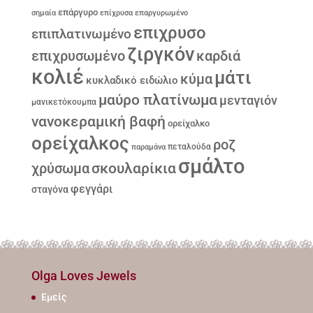
επάργυρο
σημαία
επίχρυσα
επαργυρωμένο
επιχρυσο
επιπλατινωμένο
ζιργκόν
επιχρυσωμένο
καρδιά
κολιέ
μάτι
κύμα
κυκλαδικό ειδώλιο
μαύρο πλατίνωμα
μενταγιόν
μανικετόκουμπα
νανοκεραμική βαφή
ορείχαλκο
ορείχαλκος
ροζ
παραμάνα
πεταλούδα
σμάλτο
σκουλαρίκια
χρύσωμα
φεγγάρι
σταγόνα
Olga Loves Jewels
Εμείς