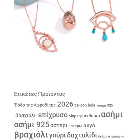
Ετικέτες Προϊόντος
2026
'Ρόδο της Αφροδίτης'
bola
balloon
ασήμι 925
ασήμι
επίχρυσο
βραχιόλι
ανθέμιο
Μάρτης
ασήμι 925
αστέρι
αυγό
αστέρια
βραχιόλι
γούρι
δαχτυλίδι
δελφίνι
ελληνική