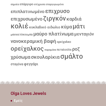
επάργυρο
σημαία
επίχρυσα
επαργυρωμένο
επιχρυσο
επιπλατινωμένο
ζιργκόν
επιχρυσωμένο
καρδιά
κολιέ
μάτι
κύμα
κυκλαδικό ειδώλιο
μαύρο πλατίνωμα
μενταγιόν
μανικετόκουμπα
νανοκεραμική βαφή
ορείχαλκο
ορείχαλκος
ροζ
παραμάνα
πεταλούδα
σμάλτο
σκουλαρίκια
χρύσωμα
φεγγάρι
σταγόνα
Olga Loves Jewels
Εμείς