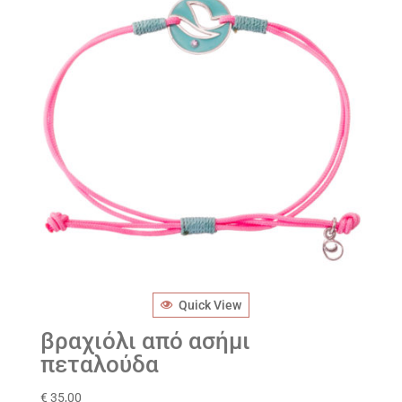
Quick View
βραχιόλι από ασήμι
πεταλούδα
€
35,00