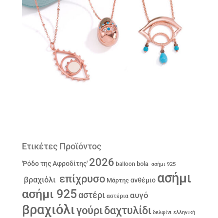
Ετικέτες Προϊόντος
2026
'Ρόδο της Αφροδίτης'
bola
balloon
ασήμι 925
ασήμι
επίχρυσο
βραχιόλι
ανθέμιο
Μάρτης
ασήμι 925
αστέρι
αυγό
αστέρια
βραχιόλι
γούρι
δαχτυλίδι
δελφίνι
ελληνική