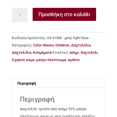
Δαχτυλίδι
Προσθήκη στο καλάθι
τριπλό
από
ασήμι
Κωδικός προϊόντος:
Ο8 418Μ - grey-light blue
925
Κατηγορίες:
Color Waves
,
Omikron
,
Δαχτυλίδια
,
κύμα
Δαχτυλίδια
,
Κοσμήματα
Ετικέτες:
ασήμι
,
δαχτυλίδι
,
με
ζιργκόν
,
κύμα
,
μαύρο πλατίνωμα
,
σμάλτο
γκρι
σμάλτο
και
Περιγραφή
ζιργκόν
ποσότητα
Περιγραφή
Δαχτυλίδι τριπλό από ασήμι 925, μαύρο
πλατίνωμα, κύμα με γκρι σμάλτο και γαλάζιο