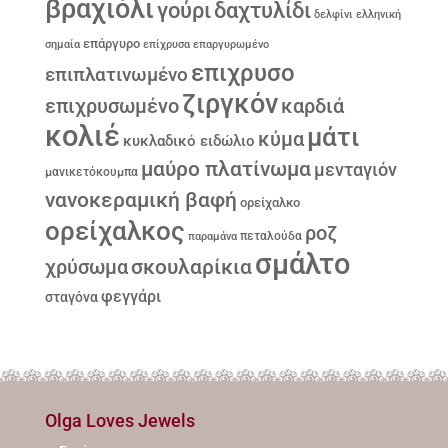
βραχιόλι
γούρι
δαχτυλίδι
δελφίνι
ελληνική
επάργυρο
σημαία
επίχρυσα
επαργυρωμένο
επιχρυσο
επιπλατινωμένο
ζιργκόν
επιχρυσωμένο
καρδιά
κολιέ
μάτι
κύμα
κυκλαδικό ειδώλιο
μαύρο πλατίνωμα
μενταγιόν
μανικετόκουμπα
νανοκεραμική βαφή
ορείχαλκο
ορείχαλκος
ροζ
παραμάνα
πεταλούδα
σμάλτο
σκουλαρίκια
χρύσωμα
φεγγάρι
σταγόνα
Olga Loves Jewels