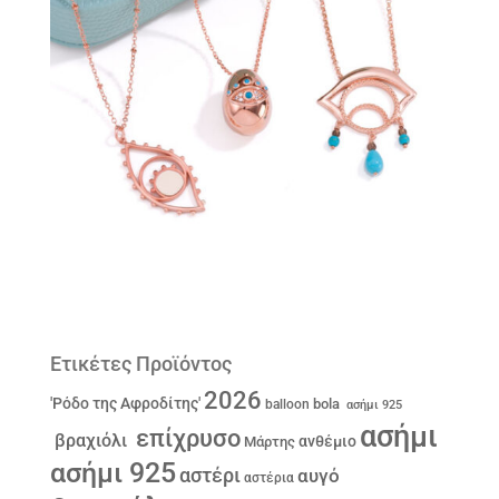
Ετικέτες Προϊόντος
2026
'Ρόδο της Αφροδίτης'
bola
balloon
ασήμι 925
ασήμι
επίχρυσο
βραχιόλι
ανθέμιο
Μάρτης
ασήμι 925
αστέρι
αυγό
αστέρια