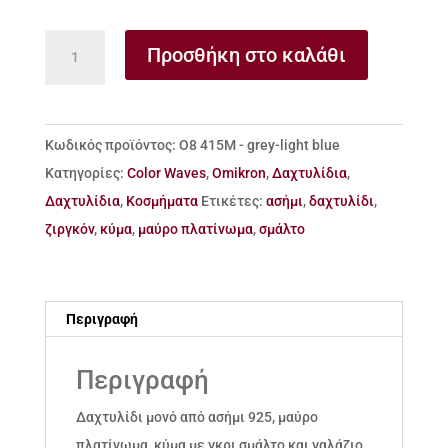
Δαχτυλίδι
Προσθήκη στο καλάθι
μονό
από
ασήμι
Κωδικός προϊόντος:
Ο8 415Μ - grey-light blue
925
Κατηγορίες:
Color Waves
,
Omikron
,
Δαχτυλίδια
,
κύμα
Δαχτυλίδια
,
Κοσμήματα
Ετικέτες:
ασήμι
,
δαχτυλίδι
,
με
ζιργκόν
,
κύμα
,
μαύρο πλατίνωμα
,
σμάλτο
γκρι
σμάλτο
και
Περιγραφή
ζιργκόν
ποσότητα
Περιγραφή
Δαχτυλίδι μονό από ασήμι 925, μαύρο
πλατίνωμα, κύμα με γκρι σμάλτο και γαλάζιο