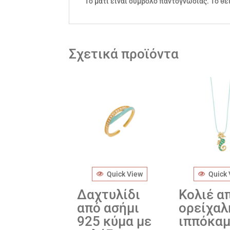
Το μάτι είναι σύμβολο παντογνωσίας. Το θε
Σχετικά προϊόντα
Quick View
Quick
Δαχτυλίδι
Κολιέ α
από ασήμι
ορείχαλ
925 κύμα με
ιππόκα