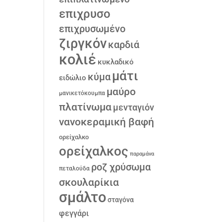
επιχρυσο
επιχρυσωμένο
ζιργκόν
καρδιά
κολιέ
κυκλαδικό
μάτι
κύμα
ειδώλιο
μαύρο
μανικετόκουμπα
πλατίνωμα
μενταγιόν
νανοκεραμική βαφή
ορείχαλκο
ορείχαλκος
παραμάνα
ροζ χρύσωμα
πεταλούδα
σκουλαρίκια
σμάλτο
σταγόνα
φεγγάρι