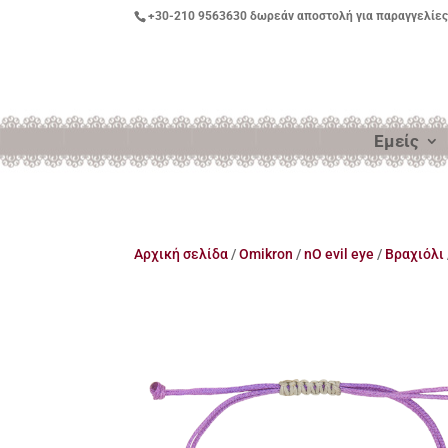
+30-210 9563630
δωρεάν αποστολή για παραγγελίες
Εμείς
Αρχική σελίδα
/
Omikron
/
nO evil eye
/
Βραχιόλι