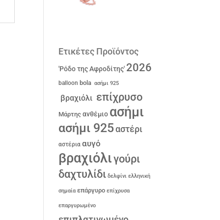
Ετικέτες Προϊόντος
2026
'Ρόδο της Αφροδίτης'
bola
balloon
ασήμι 925
επίχρυσο
βραχιόλι
ασήμι
ανθέμιο
Μάρτης
ασήμι 925
αστέρι
αυγό
αστέρια
βραχιόλι
γούρι
δαχτυλίδι
δελφίνι
ελληνική
επάργυρο
σημαία
επίχρυσα
επαργυρωμένο
επιπλατινωμένο