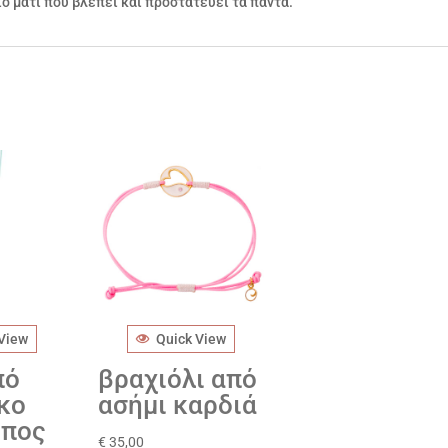
ίο μάτι που βλέπει και προστατεύει τα πάντα.
 View
Quick View
πό
βραχιόλι από
κο
ασήμι καρδιά
μπος
€
35,00