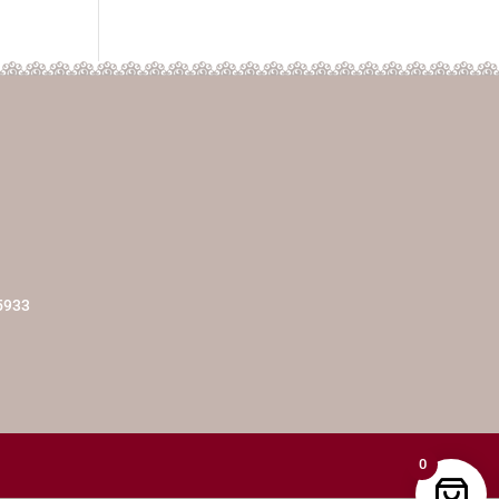
5933
0