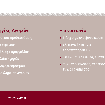
ηγίες Αγορών
Επικοινωνία
οι και Προϋποθέσεις
info@olgalovesjewels.com
ιστροφές
Ελ. Βενιζέλου 17 &
Σαρανταπόρου 15
έλιξη Παραγγελίας
ΤΚ 176 71 Καλλιθέα, Αθήνα
λάθι αγορών
Τηλ.: 210 9563630, 210 956
Λογαριασμός μου
Fax: 210 9581709
λοκλήρωση Αγορών
!
Επικοινωνία