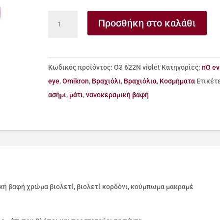
Βραχιόλι
Προσθήκη στο καλάθι
από
ασήμι
925
Κωδικός προϊόντος:
Ο3 622Ν violet
Κατηγορίες:
nO ev
μάτι
eye
,
Omikron
,
Βραχιόλι
,
Βραχιόλια
,
Κοσμήματα
Ετικέτ
με
ασήμι
,
μάτι
,
νανοκεραμική βαφή
νανοκεραμική
βαφή
ποσότητα
ική βαφή χρώμα βιολετί, βιολετί κορδόνι, κούμπωμα μακραμέ