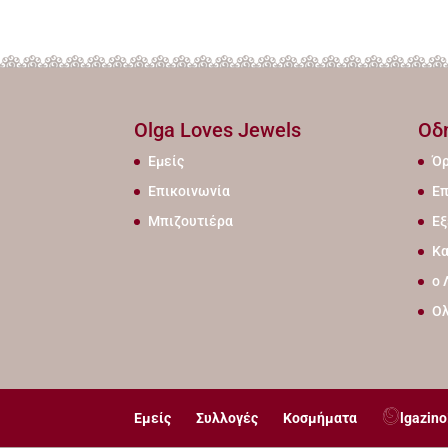
Olga Loves Jewels
Οδ
Εμείς
Όρ
Επικοινωνία
Επ
Μπιζουτιέρα
Εξ
Κα
ο 
Ο
Εμείς
Συλλογές
Κοσμήματα
lgazino