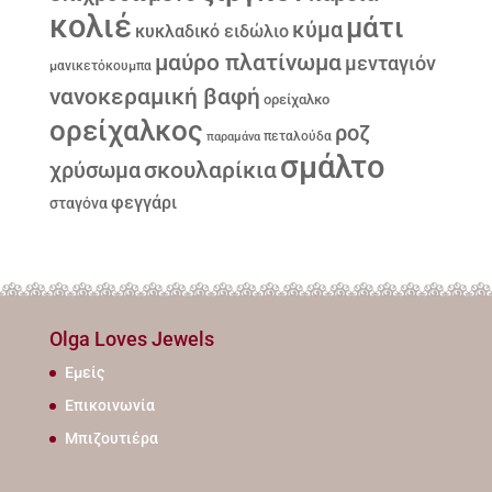
κολιέ
μάτι
κύμα
κυκλαδικό ειδώλιο
μαύρο πλατίνωμα
μενταγιόν
μανικετόκουμπα
νανοκεραμική βαφή
ορείχαλκο
ορείχαλκος
ροζ
παραμάνα
πεταλούδα
σμάλτο
σκουλαρίκια
χρύσωμα
φεγγάρι
σταγόνα
Olga Loves Jewels
Εμείς
Επικοινωνία
Μπιζουτιέρα