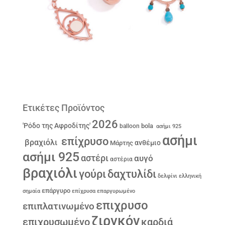
Ετικέτες Προϊόντος
2026
'Ρόδο της Αφροδίτης'
bola
balloon
ασήμι 925
ασήμι
επίχρυσο
βραχιόλι
ανθέμιο
Μάρτης
ασήμι 925
αστέρι
αυγό
αστέρια
βραχιόλι
γούρι
δαχτυλίδι
δελφίνι
ελληνική
επάργυρο
σημαία
επίχρυσα
επαργυρωμένο
επιχρυσο
επιπλατινωμένο
ζιργκόν
επιχρυσωμένο
καρδιά