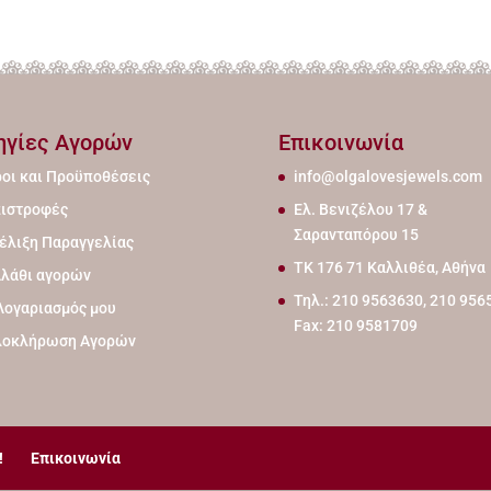
ηγίες Αγορών
Επικοινωνία
οι και Προϋποθέσεις
info@olgalovesjewels.com
ιστροφές
Ελ. Βενιζέλου 17 &
Σαρανταπόρου 15
έλιξη Παραγγελίας
ΤΚ 176 71 Καλλιθέα, Αθήνα
λάθι αγορών
Τηλ.: 210 9563630, 210 956
Λογαριασμός μου
Fax: 210 9581709
λοκλήρωση Αγορών
!
Επικοινωνία