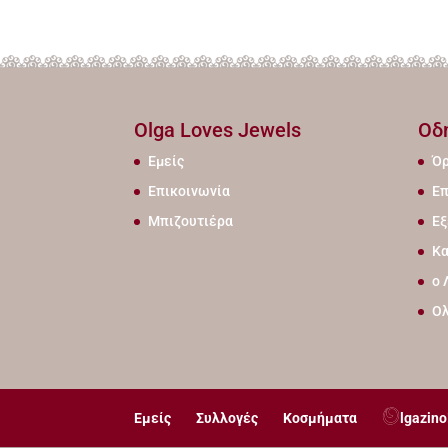
Olga Loves Jewels
Οδ
Εμείς
Όρ
Επικοινωνία
Επ
Μπιζουτιέρα
Εξ
Κα
ο 
Ο
Εμείς
Συλλογές
Κοσμήματα
lgazino