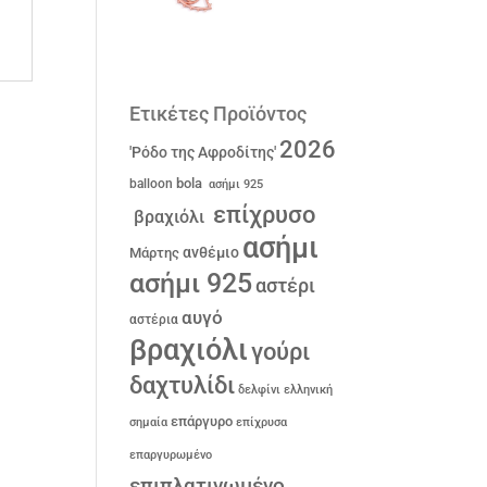
Ετικέτες Προϊόντος
2026
'Ρόδο της Αφροδίτης'
bola
balloon
ασήμι 925
επίχρυσο
βραχιόλι
ασήμι
ανθέμιο
Μάρτης
ασήμι 925
αστέρι
αυγό
αστέρια
βραχιόλι
γούρι
δαχτυλίδι
δελφίνι
ελληνική
επάργυρο
σημαία
επίχρυσα
επαργυρωμένο
επιπλατινωμένο