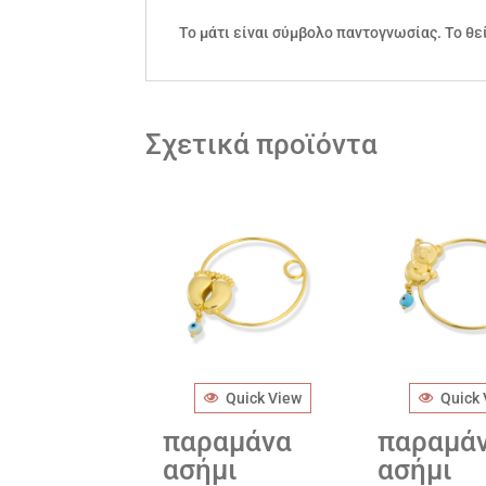
Το μάτι είναι σύμβολο παντογνωσίας. Το θε
Σχετικά προϊόντα
Quick View
Quick
παραμάνα
παραμά
ασήμι
ασήμι