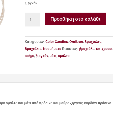
ζιργκόν
Βραχιόλι
Προσθήκη στο καλάθι
από
ασήμι
925
Κατηγορίες:
Color Candies
,
Omikron
,
Βραχιόλια
,
με
Βραχιόλια
,
Κοσμήματα
Ετικέτες:
βραχιόλι
,
επίχρυσο
,
μαύρο
ασήμι
,
ζιργκόν
,
μάτι
,
σμάλτο
σμάλτο
και
μάτι
με
ζιργκόν
ποσότητα
ρο σμάλτο και μάτι από πράσινα και μαύρο ζιργκόν, κορδόνι πράσινο