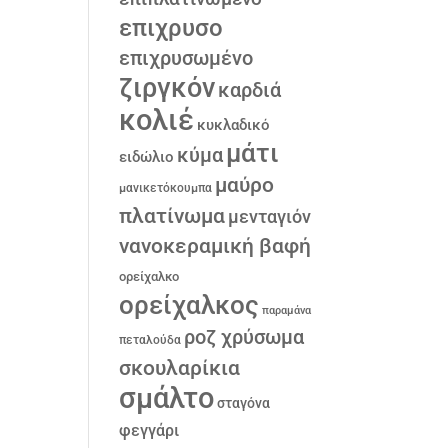
επιχρυσο
επιχρυσωμένο
ζιργκόν
καρδιά
κολιέ
κυκλαδικό
μάτι
κύμα
ειδώλιο
μαύρο
μανικετόκουμπα
πλατίνωμα
μενταγιόν
νανοκεραμική βαφή
ορείχαλκο
ορείχαλκος
παραμάνα
ροζ χρύσωμα
πεταλούδα
σκουλαρίκια
σμάλτο
σταγόνα
φεγγάρι