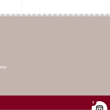
5933
0