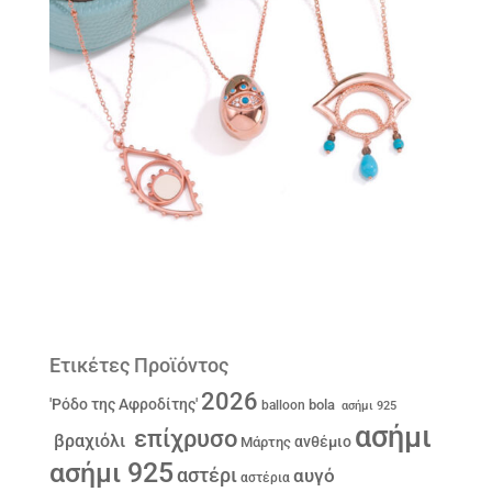
Ετικέτες Προϊόντος
2026
'Ρόδο της Αφροδίτης'
bola
balloon
ασήμι 925
ασήμι
επίχρυσο
βραχιόλι
ανθέμιο
Μάρτης
ασήμι 925
αστέρι
αυγό
αστέρια