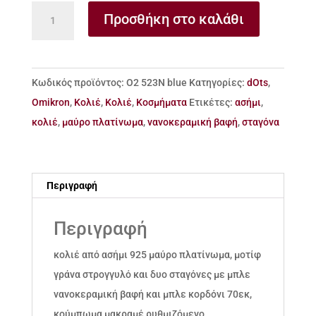
κολιέ
Προσθήκη στο καλάθι
ασήμι
‘γράνα’
στρογγυλό
Κωδικός προϊόντος:
Ο2 523Ν blue
Κατηγορίες:
dOts
,
και
Omikron
,
Κολιέ
,
Κολιέ
,
Κοσμήματα
Ετικέτες:
ασήμι
,
σταγόνες
κολιέ
,
μαύρο πλατίνωμα
,
νανοκεραμική βαφή
,
σταγόνα
με
νανοκεραμική
βαφή
Περιγραφή
ποσότητα
Περιγραφή
κολιέ από ασήμι 925 μαύρο πλατίνωμα, μοτίφ
γράνα στρογγυλό και δυο σταγόνες με μπλε
νανοκεραμική βαφή και μπλε κορδόνι 70εκ,
κούμπωμα μακραμέ ρυθμιζόμενο