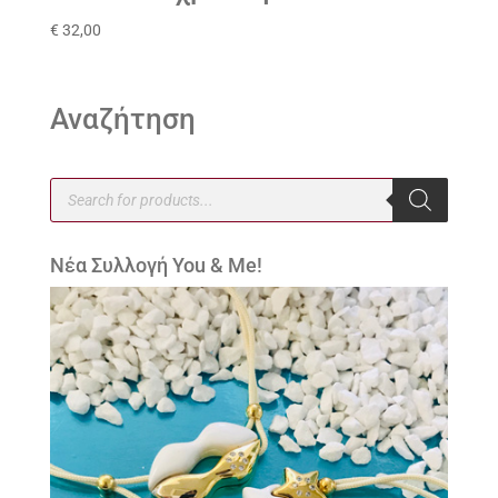
€
32,00
Αναζήτηση
Products
search
Νέα Συλλογή You & Me!