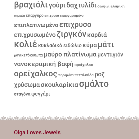
βραχιόλι
γούρι
δαχτυλίδι
δελφίνι
ελληνική
επάργυρο
σημαία
επίχρυσα
επαργυρωμένο
επιχρυσο
επιπλατινωμένο
ζιργκόν
επιχρυσωμένο
καρδιά
κολιέ
μάτι
κύμα
κυκλαδικό ειδώλιο
μαύρο πλατίνωμα
μενταγιόν
μανικετόκουμπα
νανοκεραμική βαφή
ορείχαλκο
ορείχαλκος
ροζ
παραμάνα
πεταλούδα
σμάλτο
σκουλαρίκια
χρύσωμα
φεγγάρι
σταγόνα
Olga Loves Jewels