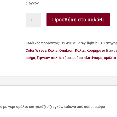
ζιργκόν
Κολιέ
Προσθήκη στο καλάθι
από
ασήμι
925
Κωδικός προϊόντος:
Ο2 420Μ - grey-light blue
Κατηγορ
κύμα
Color Waves
,
Kολιέ
,
Omikron
,
Κολιέ
,
Κοσμήματα
Ετικέτ
με
ασήμι
,
ζιργκόν
,
κολιέ
,
κύμα
,
μαύρο πλατίνωμα
,
σμάλτο
γκρι
σμάλτο
και
κρεμαστό
ζιργκόν
ποσότητα
α με γκρι σμάλτο και γαλάζιο ζιργκόν, καδένα από ασήμι μαύρο