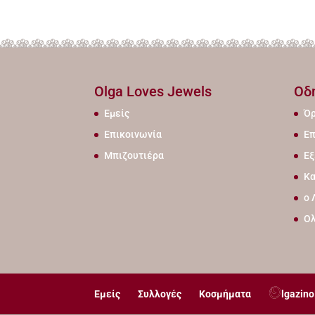
Olga Loves Jewels
Οδ
Εμείς
Όρ
Επικοινωνία
Επ
Μπιζουτιέρα
Εξ
Κα
ο 
Ο
Εμείς
Συλλογές
Κοσμήματα
lgazino