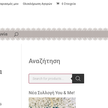
γαριασμός μου
Ολοκλήρωση Αγορών
0 Στοιχεία
ωνία
Αναζήτηση
α
Products
search
Νέα Συλλογή You & Me!
τό