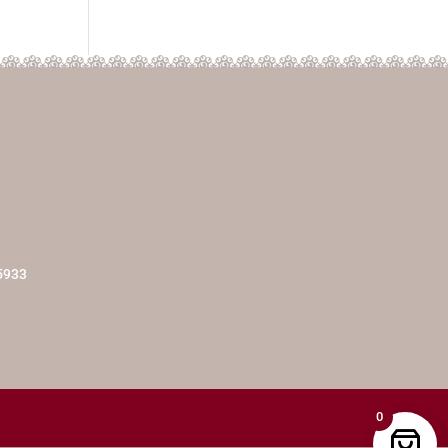
5933
0