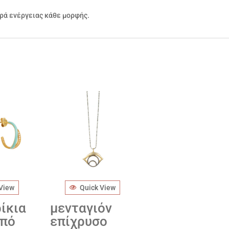
ορά ενέργειας κάθε μορφής.
 View
Quick View
ίκια
μενταγιόν
από
επίχρυσο