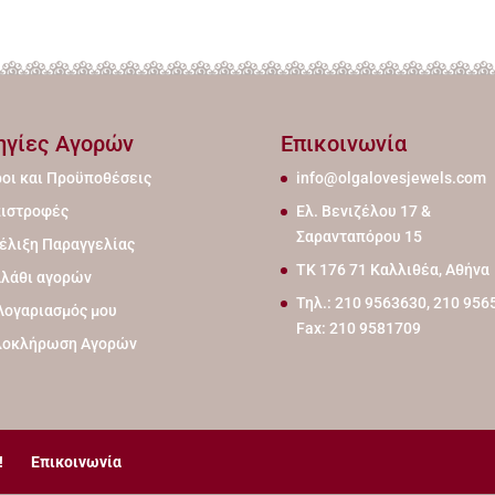
ηγίες Αγορών
Επικοινωνία
οι και Προϋποθέσεις
info@olgalovesjewels.com
ιστροφές
Ελ. Βενιζέλου 17 &
Σαρανταπόρου 15
έλιξη Παραγγελίας
ΤΚ 176 71 Καλλιθέα, Αθήνα
λάθι αγορών
Τηλ.: 210 9563630, 210 956
Λογαριασμός μου
Fax: 210 9581709
λοκλήρωση Αγορών
!
Επικοινωνία