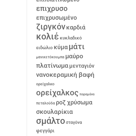
επιχρυσο
επιχρυσωμένο
ζιργκόν
καρδιά
κολιέ
κυκλαδικό
μάτι
κύμα
ειδώλιο
μαύρο
μανικετόκουμπα
πλατίνωμα
μενταγιόν
νανοκεραμική βαφή
ορείχαλκο
ορείχαλκος
παραμάνα
ροζ χρύσωμα
πεταλούδα
σκουλαρίκια
σμάλτο
σταγόνα
φεγγάρι