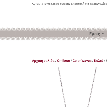
+30-210 9563630
δωρεάν αποστολή για παραγγελίες
Εμείς
Αρχική σελίδα
/
Omikron
/
Color Waves
/
Kολιέ
/ 