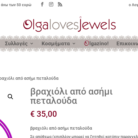
 άνω των 50 ευρώ
ο Λο
Συλλογές
Κοσμήματα
lgazino!
Επικοιν
ραχιόλι από ασήμι πεταλούδα
βραχιόλι από ασήμι
πεταλούδα
€
35,00
βραχιόλι από ασήμι πεταλούδα
Σε απόθεμα (επιπλέον μπορεί να ζητηθεί κατόπιν παραγγελ