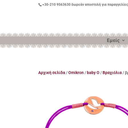
+30-210 9563630
δωρεάν αποστολή για παραγγελίες
Εμείς
Αρχική σελίδα
/
Omikron
/
baby O
/
Βραχιόλια
/ β