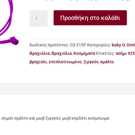
βραχιόλι
Προσθήκη στο καλάθι
από
ασήμι
πεταλούδα
Κωδικός προϊόντος:
Ο3 215Ρ
Κατηγορίες:
baby O
,
Omi
ποσότητα
Βραχιόλια
,
Βραχιόλια
,
Κοσμήματα
Ετικέτες:
ασήμι 92
βραχιόλι
,
επιπλατινωμένο
,
ζιργκόν
,
σμάλτο
ι σομόν σμάλτο και μωβ ζιργκόν, μωβ κορδόνι κούμπωμα: