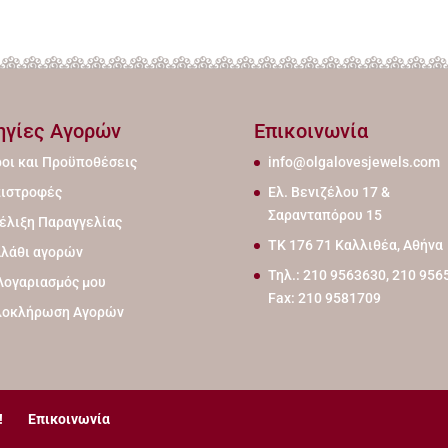
ηγίες Αγορών
Επικοινωνία
οι και Προϋποθέσεις
info@olgalovesjewels.com
ιστροφές
Ελ. Βενιζέλου 17 &
Σαρανταπόρου 15
έλιξη Παραγγελίας
ΤΚ 176 71 Καλλιθέα, Αθήνα
λάθι αγορών
Τηλ.: 210 9563630, 210 956
Λογαριασμός μου
Fax: 210 9581709
λοκλήρωση Αγορών
!
Επικοινωνία