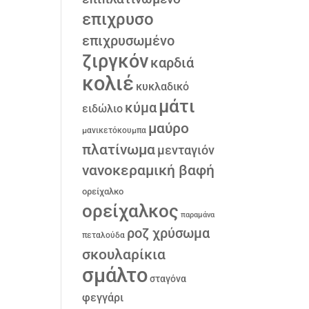
επιχρυσο
επιχρυσωμένο
ζιργκόν
καρδιά
κολιέ
κυκλαδικό
μάτι
κύμα
ειδώλιο
μαύρο
μανικετόκουμπα
πλατίνωμα
μενταγιόν
νανοκεραμική βαφή
ορείχαλκο
ορείχαλκος
παραμάνα
ροζ χρύσωμα
πεταλούδα
σκουλαρίκια
σμάλτο
σταγόνα
φεγγάρι