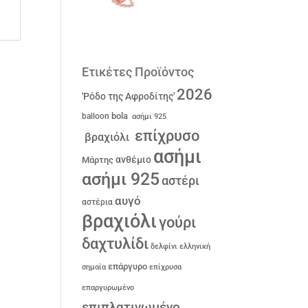
Ετικέτες Προϊόντος
2026
'Ρόδο της Αφροδίτης'
bola
balloon
ασήμι 925
επίχρυσο
βραχιόλι
ασήμι
ανθέμιο
Μάρτης
ασήμι 925
αστέρι
αυγό
αστέρια
βραχιόλι
γούρι
δαχτυλίδι
δελφίνι
ελληνική
επάργυρο
σημαία
επίχρυσα
επαργυρωμένο
επιπλατινωμένο