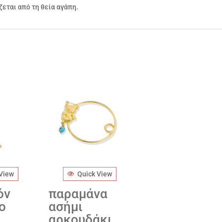
εται από τη θεία αγάπη.
 View
Quick View
όν
παραμάνα
ο
ασήμι
αρκουδάκι