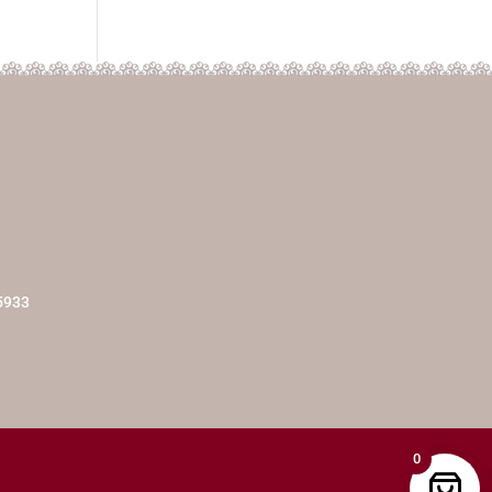
5933
0