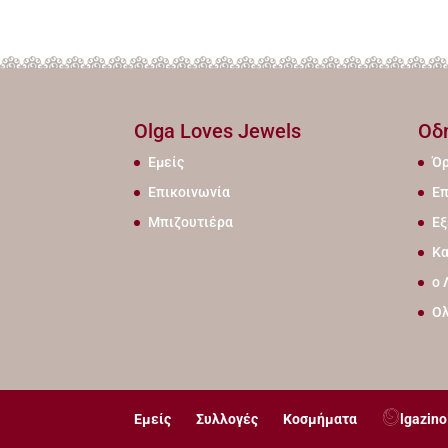
Olga Loves Jewels
Οδ
Εμείς
Όρ
Επικοινωνία
Επ
Μπιζουτιέρα
Εξ
Κα
ο 
Ο
Εμείς
Συλλογές
Κοσμήματα
lgazino