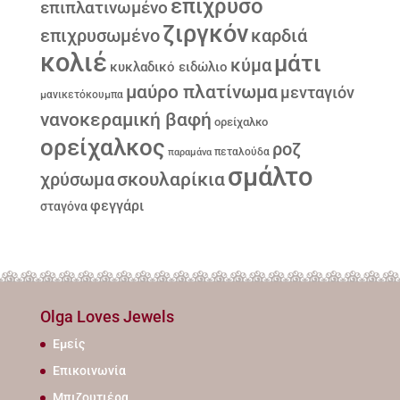
επιχρυσο
επιπλατινωμένο
ζιργκόν
επιχρυσωμένο
καρδιά
κολιέ
μάτι
κύμα
κυκλαδικό ειδώλιο
μαύρο πλατίνωμα
μενταγιόν
μανικετόκουμπα
νανοκεραμική βαφή
ορείχαλκο
ορείχαλκος
ροζ
παραμάνα
πεταλούδα
σμάλτο
σκουλαρίκια
χρύσωμα
φεγγάρι
σταγόνα
Olga Loves Jewels
Εμείς
Επικοινωνία
Μπιζουτιέρα