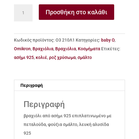
βραχιόλι
Προσθήκη στο καλάθι
από
ασήμι
925
Κωδικός προϊόντος:
Ο3 210Λ1
Κατηγορίες:
baby O
,
πεταλούδα
Omikron
,
Βραχιόλια
,
Βραχιόλια
,
Κοσμήματα
Ετικέτες:
ποσότητα
ασήμι 925
,
κολιέ
,
ροζ χρύσωμα
,
σμάλτο
Περιγραφή
Περιγραφή
βραχιόλι από ασήμι 925 επιπλατινωμένο με
πεταλούδα, φούξια σμάλτο, λευκή αλυσίδα
925