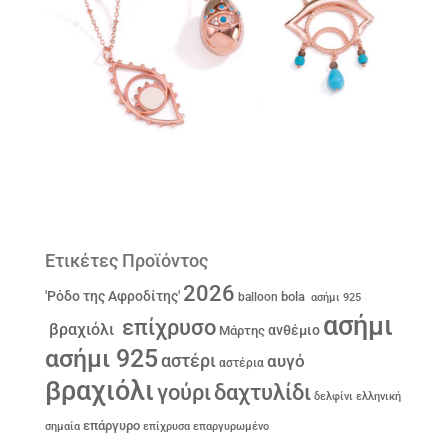
Ετικέτες Προϊόντος
2026
'Ρόδο της Αφροδίτης'
bola
balloon
ασήμι 925
ασήμι
επίχρυσο
βραχιόλι
ανθέμιο
Μάρτης
ασήμι 925
αστέρι
αυγό
αστέρια
βραχιόλι
γούρι
δαχτυλίδι
δελφίνι
ελληνική
επάργυρο
σημαία
επίχρυσα
επαργυρωμένο