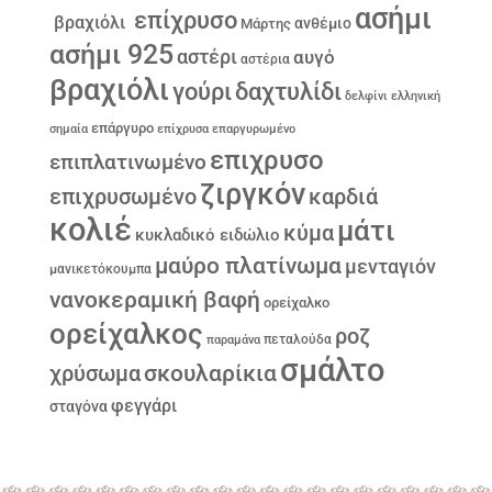
ασήμι
επίχρυσο
βραχιόλι
ανθέμιο
Μάρτης
ασήμι 925
αστέρι
αυγό
αστέρια
βραχιόλι
γούρι
δαχτυλίδι
δελφίνι
ελληνική
επάργυρο
σημαία
επίχρυσα
επαργυρωμένο
επιχρυσο
επιπλατινωμένο
ζιργκόν
επιχρυσωμένο
καρδιά
κολιέ
μάτι
κύμα
κυκλαδικό ειδώλιο
μαύρο πλατίνωμα
μενταγιόν
μανικετόκουμπα
νανοκεραμική βαφή
ορείχαλκο
ορείχαλκος
ροζ
παραμάνα
πεταλούδα
σμάλτο
σκουλαρίκια
χρύσωμα
φεγγάρι
σταγόνα