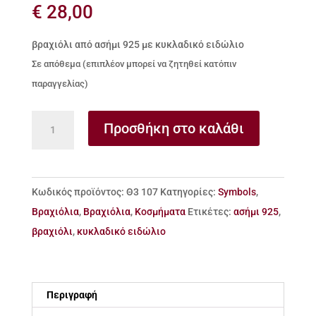
€
28,00
βραχιόλι από ασήμι 925 με κυκλαδικό ειδώλιο
Σε απόθεμα (επιπλέον μπορεί να ζητηθεί κατόπιν
παραγγελίας)
βραχιόλι
Προσθήκη στο καλάθι
από
ασήμι
925
Κωδικός προϊόντος:
Θ3 107
Κατηγορίες:
Symbols
,
με
Βραχιόλια
,
Βραχιόλια
,
Κοσμήματα
Ετικέτες:
ασήμι 925
,
κυκλαδικό
βραχιόλι
,
κυκλαδικό ειδώλιο
ειδώλιο
ποσότητα
Περιγραφή