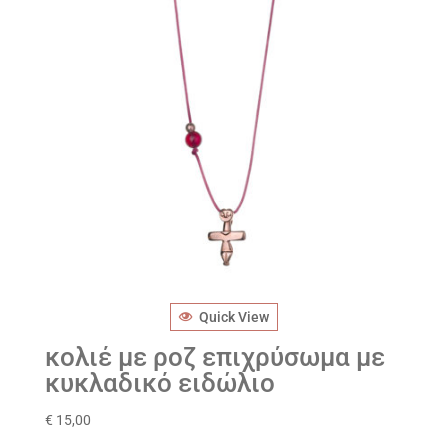
Quick View
κολιέ με ροζ επιχρύσωμα με
κυκλαδικό ειδώλιο
€
15,00