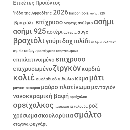
Ετικέτες Προϊόντος
2026
'Ρόδο της Αφροδίτης'
bola
balloon
ασήμι 925
ασήμι
επίχρυσο
βραχιόλι
ανθέμιο
Μάρτης
ασήμι 925
αστέρι
αυγό
αστέρια
βραχιόλι
γούρι
δαχτυλίδι
δελφίνι
ελληνική
επάργυρο
σημαία
επίχρυσα
επαργυρωμένο
επιχρυσο
επιπλατινωμένο
ζιργκόν
επιχρυσωμένο
καρδιά
κολιέ
μάτι
κύμα
κυκλαδικό ειδώλιο
μαύρο πλατίνωμα
μενταγιόν
μανικετόκουμπα
νανοκεραμική βαφή
ορείχαλκο
ορείχαλκος
ροζ
παραμάνα
πεταλούδα
σμάλτο
σκουλαρίκια
χρύσωμα
φεγγάρι
σταγόνα