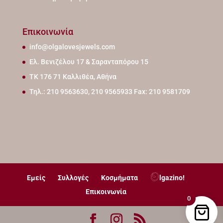
Επικοινωνία
info@olgalovesjewels.com
Ελ. Βενιζέλου 17 & Σαρανταπόρου 15
ΤΚ 176 71 Καλλιθέα, Αθήνα
Τηλ.: 210 9563630, 210 9565933 Fax: 210 9581709
Εμείς
Συλλογές
Κοσμήματα
lgazino!
Επικοινωνία
0