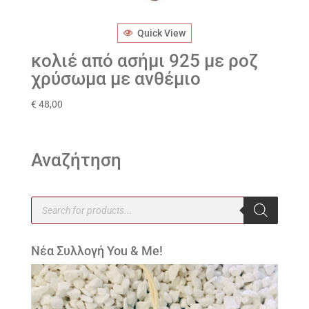
Quick View
κολιέ από ασήμι 925 με ροζ
χρύσωμα με ανθέμιο
€
48,00
Αναζήτηση
Products
search
Νέα Συλλογή You & Me!