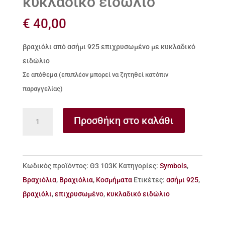
κυκλαδικό ειδώλιο
€
40,00
βραχιόλι από ασήμι 925 επιχρυσωμένο με κυκλαδικό
ειδώλιο
Σε απόθεμα (επιπλέον μπορεί να ζητηθεί κατόπιν
παραγγελίας)
βραχιόλι
Προσθήκη στο καλάθι
από
ασήμι
925
Κωδικός προϊόντος:
Θ3 103Κ
Κατηγορίες:
Symbols
,
επιχρυσωμένο
Βραχιόλια
,
Βραχιόλια
,
Κοσμήματα
Ετικέτες:
ασήμι 925
,
με
βραχιόλι
,
επιχρυσωμένο
,
κυκλαδικό ειδώλιο
κυκλαδικό
ειδώλιο